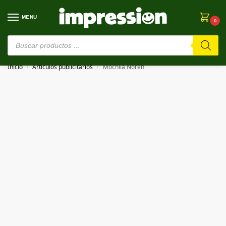
MENU
0
⚠️ Estamos en pruebas. Si algo falla, ¡Perdón!⚠️
Inicio
Artículos publicitarios
Mochila Noren
/
/