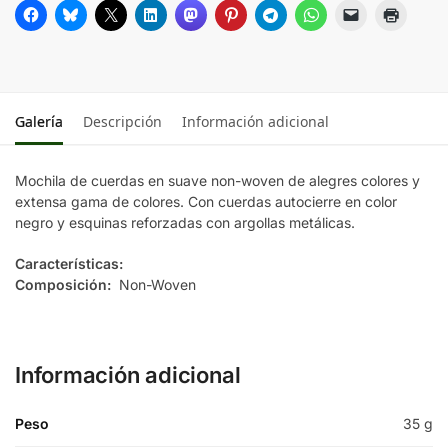
VERDE
AZUL CLARO
Galería
Descripción
Información adicional
GRIS
Mochila de cuerdas en suave non-woven de alegres colores y
extensa gama de colores. Con cuerdas autocierre en color
MARINO
negro y esquinas reforzadas con argollas metálicas.
Características:
MARRON
Composición:
Non-Woven
MORADO
Información adicional
Peso
35 g