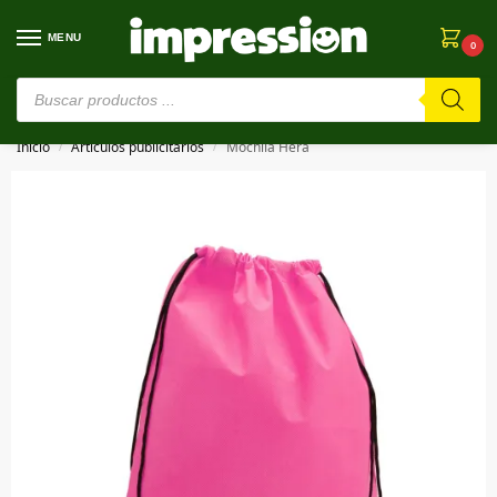
MENU
0
⚠️ Estamos en pruebas. Si algo falla, ¡Perdón!⚠️
Inicio
Artículos publicitarios
Mochila Hera
/
/