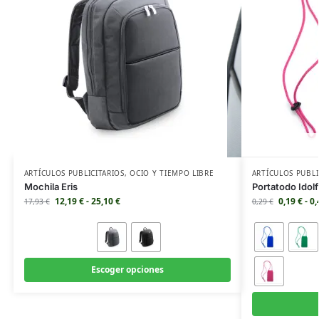
ARTÍCULOS PUBLICITARIOS
,
OCIO Y TIEMPO LIBRE
ARTÍCULOS PUBLI
Mochila Eris
Portatodo Idolf
12,19
€
-
25,10
€
0,19
€
-
0
17,93
€
0,29
€
Escoger opciones