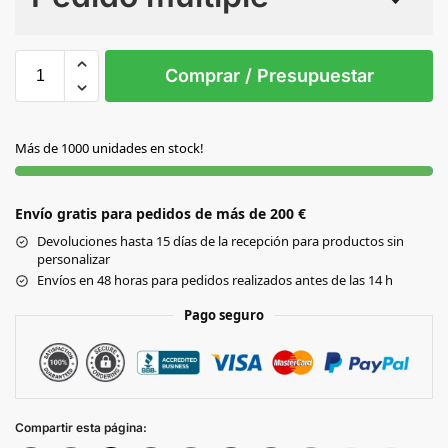
Sin Imprimir
1 tinta
2 tintas
Todo color
S/T
Comprar / Presupuestar
AMARILLO
Más de 1000 unidades en stock!
AZUL
Envío gratis para pedidos de más de 200 €
BLANCO
Devoluciones hasta 15 días de la recepción para productos sin
personalizar
FUCSIA
Envíos en 48 horas para pedidos realizados antes de las 14 h
Pago seguro
NARANJA
NEGRO
Compartir esta página:
ROJO