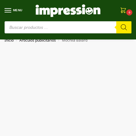
MENU
0
⚠️ Estamos en pruebas. Si algo falla, ¡Perdón!⚠️
Inicio
Artículos publicitarios
Mochila Balard
/
/