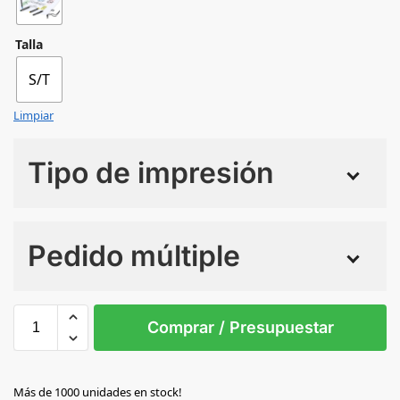
Talla
S/T
Limpiar
Tipo de impresión
Numero de colores
Pedido múltiple
Sin Imprimir
1 tinta
2 tintas
Todo color
S/T
Comprar / Presupuestar
BLANCO
Más de 1000 unidades en stock!