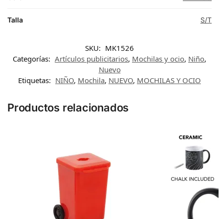
Talla
S/T
SKU:
MK1526
Categorías:
Artículos publicitarios
,
Mochilas y ocio
,
Niño
,
Nuevo
Etiquetas:
NIÑO
,
Mochila
,
NUEVO
,
MOCHILAS Y OCIO
Productos relacionados