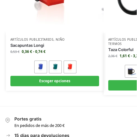
ARTÍCULOS PUBLICITARIOS
,
NIÑO
ARTÍCULOS PUBLI
TERMOS
Sacapuntas Longi
Taza Colorful
0,36
€
-
0,74
€
0,53
€
1,61
€
-
3
2,36
€
Escoger opciones
Portes gratis
En pedidos de más de 200 €
15 días para devoluciones