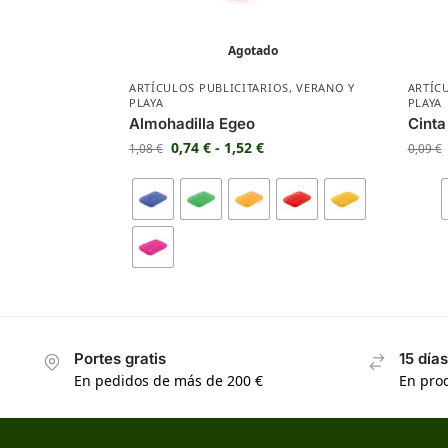
Agotado
ARTÍCULOS PUBLICITARIOS
,
VERANO Y
ARTÍC
PLAYA
PLAYA
Almohadilla Egeo
Cinta
0,74
€
-
1,52
€
1,08
€
0,09
€
Portes gratis
15 día
En pedidos de más de 200 €
En prod