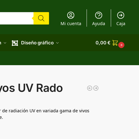
Mi cuenta
Ayuda
Caja
n
Diseño gráfico
0,00
€
0
yos UV Rado
r de radiación UV en variada gama de vivos
e.