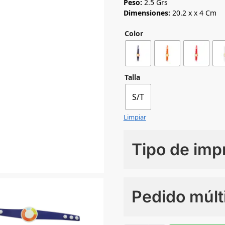
Peso:
2.5 Grs
Dimensiones:
20.2 x x 4 Cm
Color
Talla
S/T
Limpiar
Tipo de imp
Numero de colores
Pedido múlt
Sin Imprimir
1 tinta
2