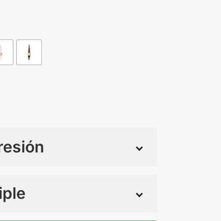
resión
iple
 tintas
Todo color