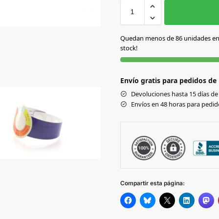
AZUL
Quedan menos de 86 unidades e
stock!
BLANCO
Envío gratis para pedidos de
NARANJA
Devoluciones hasta 15 días de 
Envíos en 48 horas para pedido
NEGRO
ROJO
Compartir esta página: