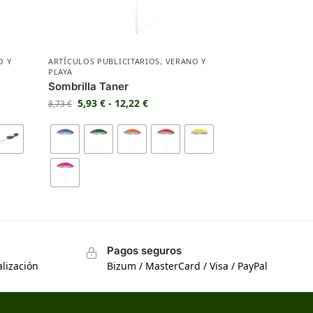
O Y
ARTÍCULOS PUBLICITARIOS
,
VERANO Y
PLAYA
Sombrilla Taner
5,93
€
-
12,22
€
8,73
€
Pagos seguros
lización
Bizum / MasterCard / Visa / PayPal