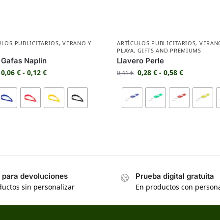
ULOS PUBLICITARIOS
,
VERANO Y
ARTÍCULOS PUBLICITARIOS
,
VERAN
PLAYA
,
GIFTS AND PREMIUMS
 Gafas Naplin
Llavero Perle
0,06
€
-
0,12
€
0,28
€
-
0,58
€
0,41
€
s para devoluciones
Prueba digital gratuita
uctos sin personalizar
En productos con persona