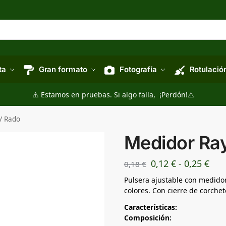
ta
Gran formato
Fotografía
Rotulació
⚠️ Estamos en pruebas. Si algo falla, ¡Perdón!⚠️
V Rado
Medidor Ra
0,12
€
-
0,25
€
0,18
€
Pulsera ajustable con medido
colores. Con cierre de corchet
Características:
Composición: