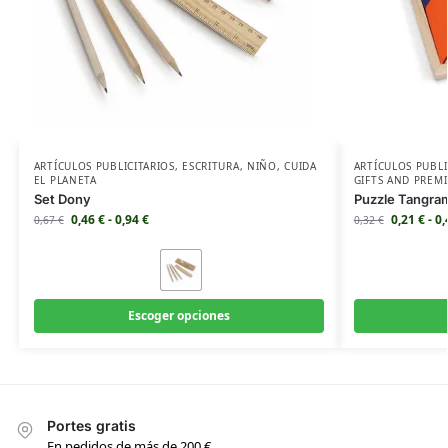
ARTÍCULOS PUBLICITARIOS
,
ESCRITURA
,
NIÑO
,
CUIDA
ARTÍCULOS PUBLI
EL PLANETA
GIFTS AND PREM
Set Dony
Puzzle Tangra
0,46
€
-
0,94
€
0,21
€
-
0
0,67
€
0,32
€
Escoger opciones
Portes gratis
En pedidos de más de 200 €