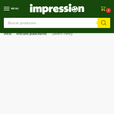
MENU
0
⚠️ Estamos en pruebas. Si algo falla, ¡Perdón!⚠️
Inicio
Artículos publicitarios
Llavero Trency
/
/