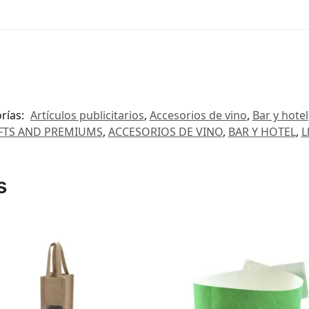
rías:
Artículos publicitarios
,
Accesorios de vino
,
Bar y hotel
FTS AND PREMIUMS
,
ACCESORIOS DE VINO
,
BAR Y HOTEL
,
L
s