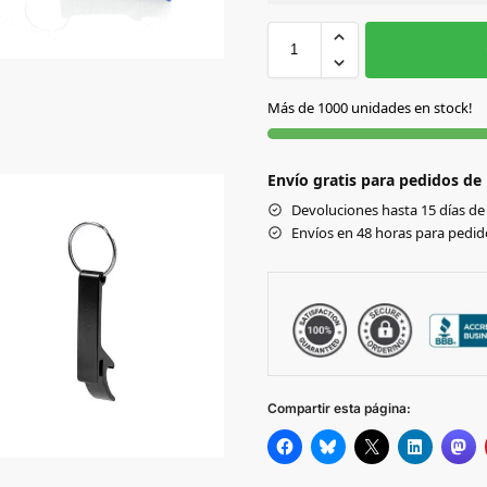
Sin Imprimir
1 tinta
2
AZUL
Más de 1000 unidades en stock!
NEGRO
Envío gratis para pedidos de
PLATEADO
Devoluciones hasta 15 días de 
Envíos en 48 horas para pedido
ROJO
VERDE
Compartir esta página: