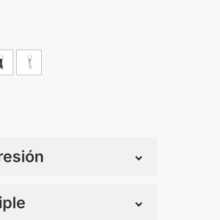
resión
iple