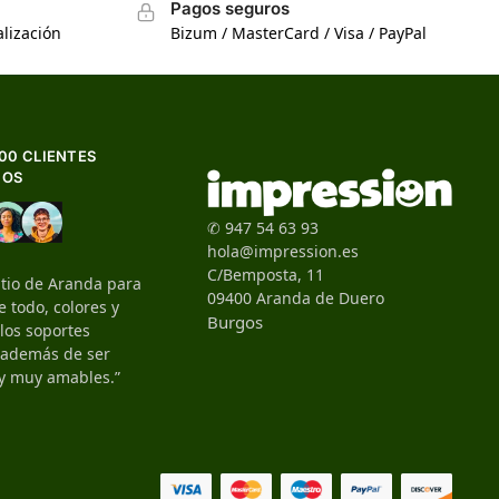
Pagos seguros
lización
Bizum / MasterCard / Visa / PayPal
500 CLIENTES
HOS
✆ 947 54 63 93
hola@impression.es
C/Bemposta, 11
itio de Aranda para
09400 Aranda de Duero
 todo, colores y
Burgos
 los soportes
, además de ser
y muy amables.”