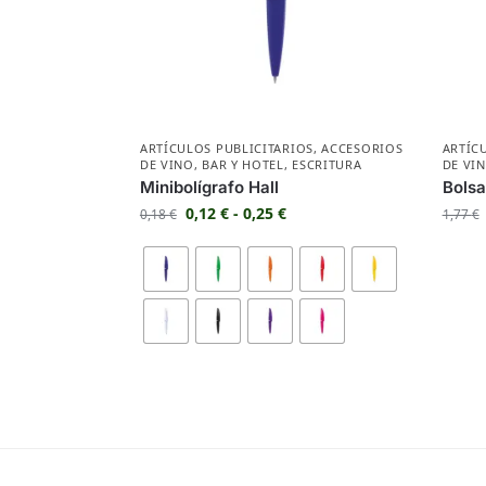
ARTÍCULOS PUBLICITARIOS
,
ACCESORIOS
ARTÍC
DE VINO
,
BAR Y HOTEL
,
ESCRITURA
DE VI
Minibolígrafo Hall
Bolsa
0,12
€
-
0,25
€
0,18
€
1,77
€