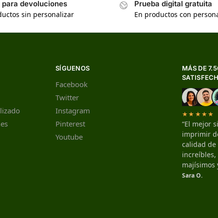
s para devoluciones
Prueba digital gratuita
uctos sin personalizar
En productos con persona
SÍGUENOS
MÁS DE 7.
SATISFEC
Facebook
Twitter
lizado
Instagram
★★★★★
nes
Pinterest
“El mejor s
imprimir de
Youtube
calidad de
increíbles
majísimos 
Sara O.