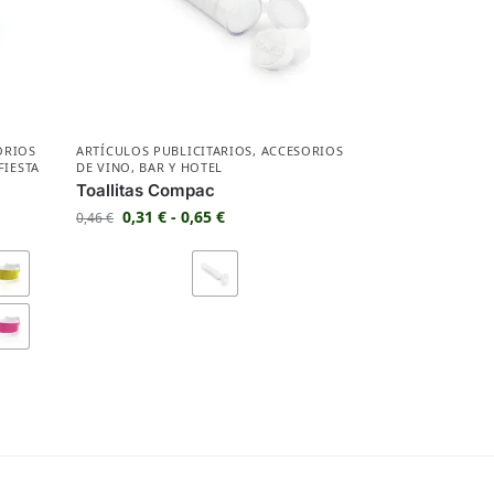
ORIOS
ARTÍCULOS PUBLICITARIOS
,
ACCESORIOS
FIESTA
DE VINO
,
BAR Y HOTEL
Toallitas Compac
0,31
€
-
0,65
€
0,46
€