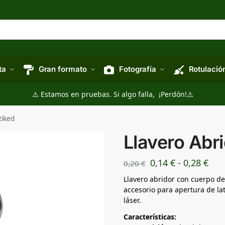
ta
Gran formato
Fotografía
Rotulació
⚠️ Estamos en pruebas. Si algo falla, ¡Perdón!⚠️
tiked
Llavero Abri
0,14
€
-
0,28
€
0,20
€
Llavero abridor con cuerpo de
accesorio para apertura de l
láser.
Características: