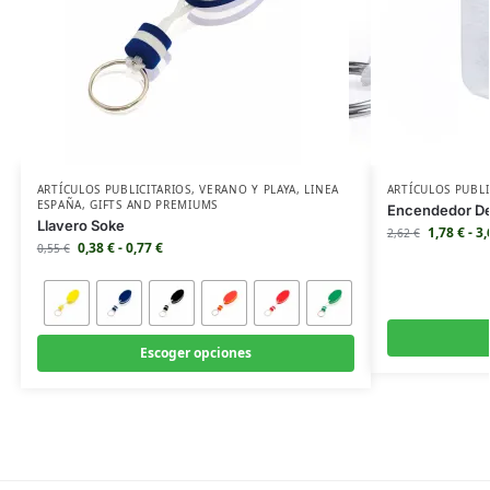
ARTÍCULOS PUBLICITARIOS
,
VERANO Y PLAYA
,
LINEA
ARTÍCULOS PUBLI
ESPAÑA
,
GIFTS AND PREMIUMS
Encendedor D
Llavero Soke
1,78
€
-
3
2,62
€
0,38
€
-
0,77
€
0,55
€
Escoger opciones