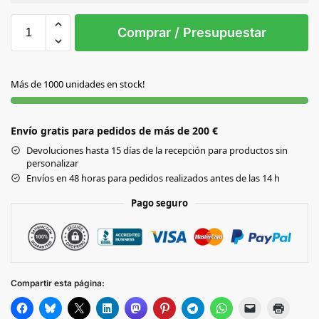
Sin Imprimir
1 tinta
2 tintas
Todo color
S/T
Comprar / Presupuestar
AZUL
Más de 1000 unidades en stock!
NEGRO
Envío gratis para pedidos de más de 200 €
PLATEADO
Devoluciones hasta 15 días de la recepción para productos sin
personalizar
ROJO
Envíos en 48 horas para pedidos realizados antes de las 14 h
Pago seguro
Compartir esta página: