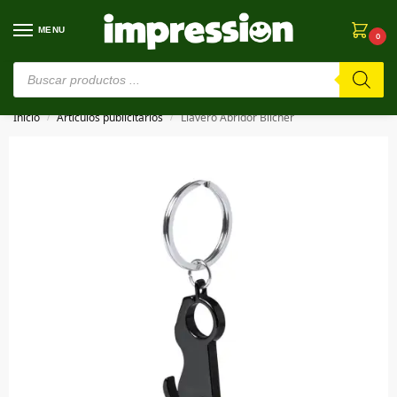
MENU
0
⚠️ Estamos en pruebas. Si algo falla, ¡Perdón!⚠️
Inicio
Artículos publicitarios
Llavero Abridor Blicher
/
/