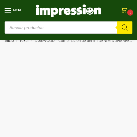
MENU
0
⚠️ Estamos en pruebas. Si algo falla, ¡Perdón!⚠️
Inicio
Textil
LARKWOOD – Combinación de denim DENIM DUNGAREES
/
/