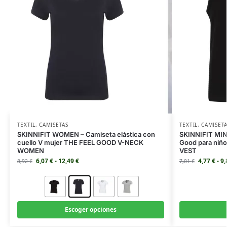
TEXTIL
,
CAMISETAS
TEXTIL
,
CAMISET
SKINNIFIT WOMEN – Camiseta elástica con
SKINNIFIT MINI
cuello V mujer THE FEEL GOOD V-NECK
Good para niñ
WOMEN
VEST
6,07
€
-
12,49
€
4,77
€
-
9
8,92
€
7,01
€
Escoger opciones