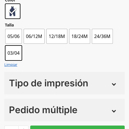
Talla
05/06
06/12M
12/18M
18/24M
24/36M
03/04
Limpiar
Tipo de impresión
Numero de colores
Pedido múltiple
Sin Imprimir
1 tinta
2 tintas
Todo color