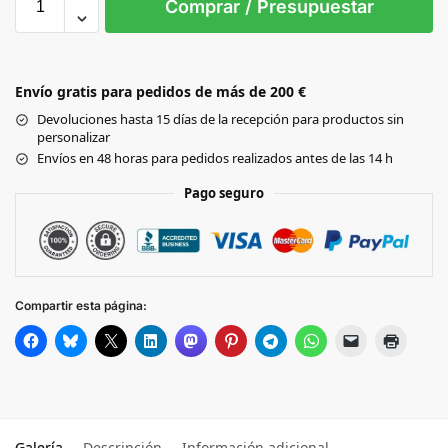
Comprar / Presupuestar
WHITE
Envío gratis para pedidos de más de 200 €
Black
Devoluciones hasta 15 días de la recepción para productos sin
personalizar
HEATHER GREY
Envíos en 48 horas para pedidos realizados antes de las 14 h
Pago seguro
FUCHSIA
PALE BLUE
Compartir esta página:
PALE YELLOW
PALE PINK
NAVY
Galería
Descripción
Información adicional