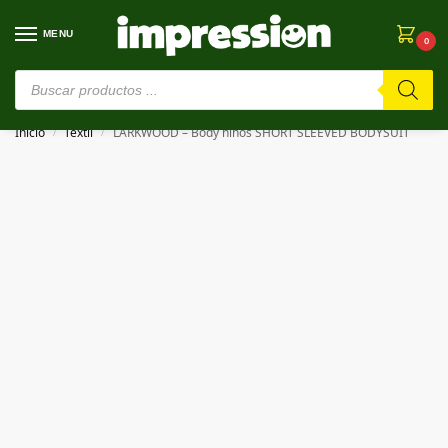
MENU
0
⚠️ Estamos en pruebas. Si algo falla, ¡Perdón!⚠️
Inicio
Textil
LARKWOOD – Body niños SHORT SLEEVED BODYSUIT
/
/