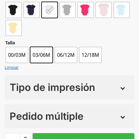
Talla
00/03M
03/06M
06/12M
12/18M
Limpiar
Tipo de impresión
Numero de colores
Pedido múltiple
Sin Imprimir
1 tinta
2 tintas
Todo color
03/06M
06/12M
12/18M
00/03M