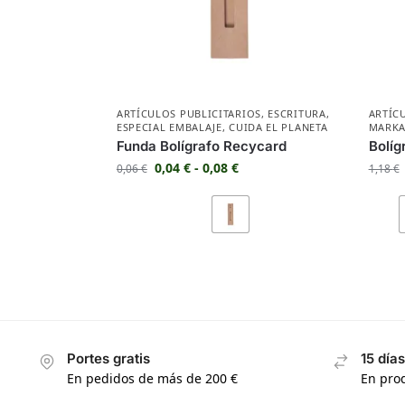
ARTÍCULOS PUBLICITARIOS
,
ESCRITURA
,
ARTÍC
ESPECIAL EMBALAJE
,
CUIDA EL PLANETA
MARKA
Funda Bolígrafo Recycard
Bolíg
0,04
€
-
0,08
€
0,06
€
1,18
€
Portes gratis
15 día
En pedidos de más de 200 €
En prod