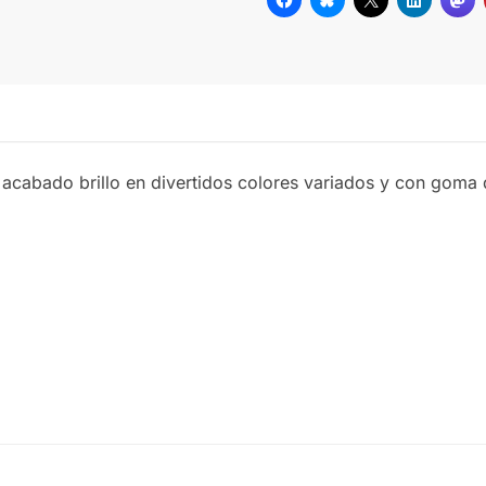
NATURAL
NEGRO
ROJO
cabado brillo en divertidos colores variados y con goma de
VERDE