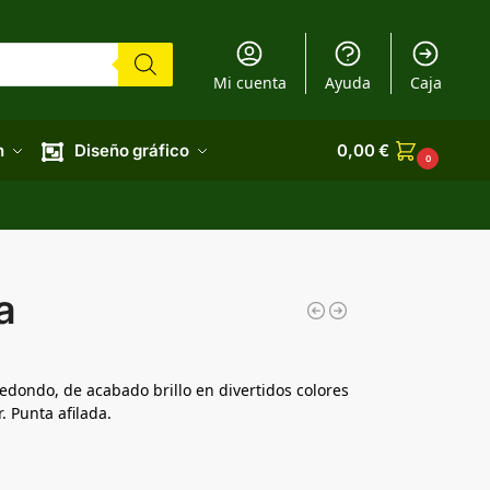
Mi cuenta
Ayuda
Caja
n
Diseño gráfico
0,00
€
0
a
dondo, de acabado brillo en divertidos colores
. Punta afilada.