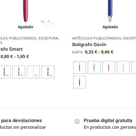
Agotado
Agotado
ULOS PUBLICITARIOS
,
ESCRITURA
,
ARTÍCULOS PUBLICITARIOS
,
ESCRI
S
Bolígrafo Gavin
rafo Smart
0,32
€
-
0,66
€
0,47
€
0,80
€
-
1,65
€
s para devoluciones
Prueba digital gratuita
uctos sin personalizar
En productos con persona