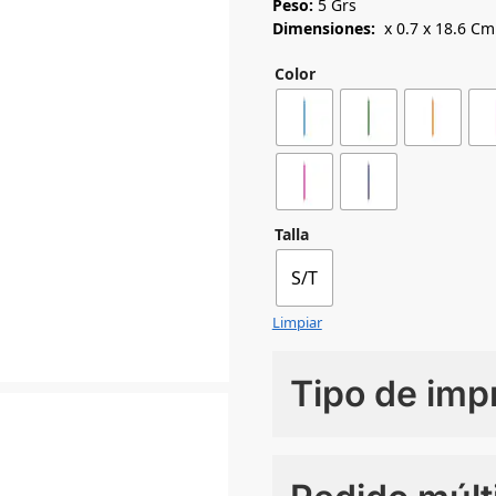
Peso:
5 Grs
Dimensiones:
x 0.7 x 18.6 Cm
Color
Talla
S/T
Limpiar
Tipo de imp
Numero de colores