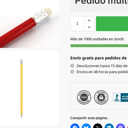
Pedido múlt
Sin Imprimir
1 tinta
2
AMARILLO
Más de 1000 unidades en stock!
AZUL
Envío gratis para pedidos de
BLANCO
Devoluciones hasta 15 días de 
Envíos en 48 horas para pedido
FUCSIA
MARINO
NARANJA
Compartir esta página: