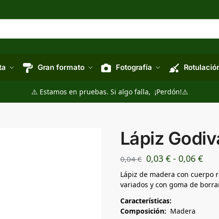
ta
Gran formato
Fotografía
Rotulació
⚠️ Estamos en pruebas. Si algo falla, ¡Perdón!⚠️
Lápiz Godiv
0,03
€
-
0,06
€
0,04
€
Lápiz de madera con cuerpo re
variados y con goma de borrar
Características:
Composición:
Madera