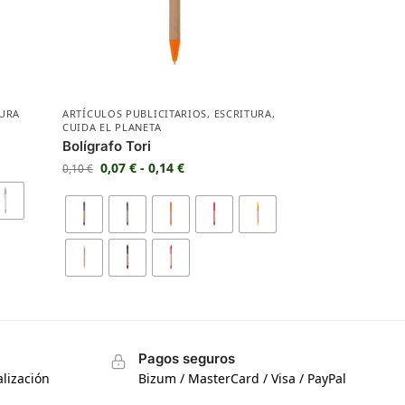
TURA
ARTÍCULOS PUBLICITARIOS
,
ESCRITURA
,
CUIDA EL PLANETA
Bolígrafo Tori
0,07
€
-
0,14
€
0,10
€
Pagos seguros
lización
Bizum / MasterCard / Visa / PayPal