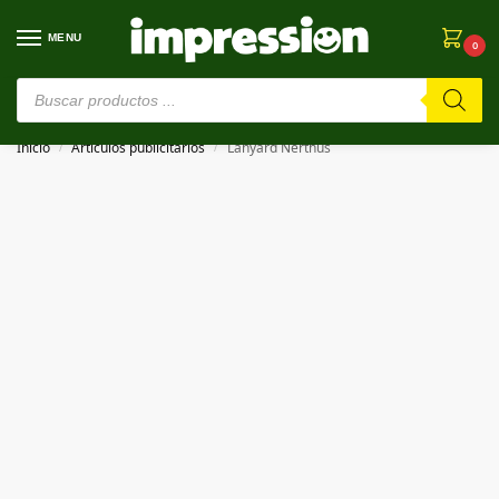
MENU
0
⚠️ Estamos en pruebas. Si algo falla, ¡Perdón!⚠️
Inicio
Artículos publicitarios
Lanyard Nerthus
/
/