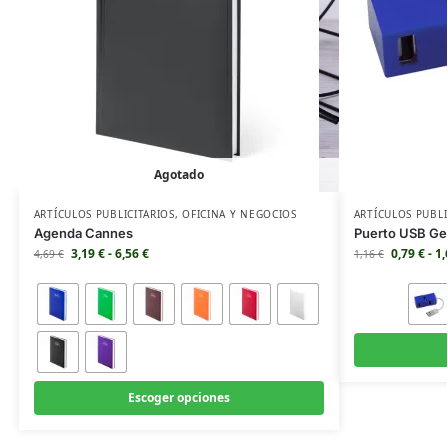
Agotado
ARTÍCULOS PUBLICITARIOS
,
OFICINA Y NEGOCIOS
ARTÍCULOS PUBLI
Agenda Cannes
Puerto USB G
3,19
€
-
6,56
€
0,79
€
-
1
4,69
€
1,16
€
Escoger opciones