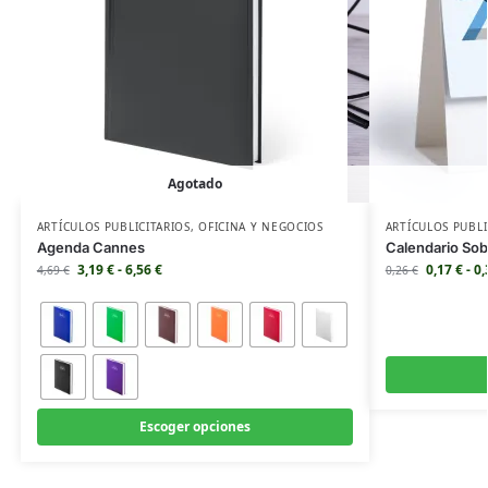
Agotado
ARTÍCULOS PUBLICITARIOS
,
OFICINA Y NEGOCIOS
ARTÍCULOS PUBLI
Agenda Cannes
Calendario So
3,19
€
-
6,56
€
0,17
€
-
0
4,69
€
0,26
€
Escoger opciones