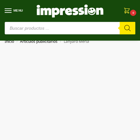
MENU
0
⚠️ Estamos en pruebas. Si algo falla, ¡Perdón!⚠️
Inicio
Artículos publicitarios
Lanyard Merul
/
/