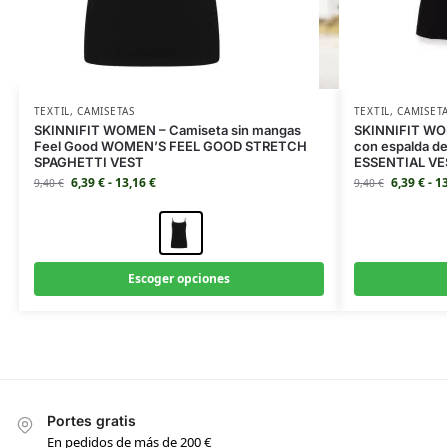
TEXTIL
,
CAMISETAS
TEXTIL
,
CAMISET
SKINNIFIT WOMEN – Camiseta sin mangas
SKINNIFIT WOM
Feel Good WOMEN’S FEEL GOOD STRETCH
con espalda d
SPAGHETTI VEST
ESSENTIAL VE
6,39
€
-
13,16
€
6,39
€
-
1
9,40
€
9,40
€
Escoger opciones
Portes gratis
En pedidos de más de 200 €