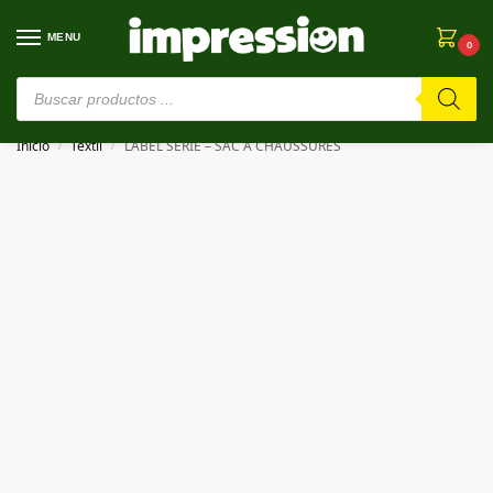
MENU
0
⚠️ Estamos en pruebas. Si algo falla, ¡Perdón!⚠️
Inicio
Textil
LABEL SERIE – SAC À CHAUSSURES
/
/