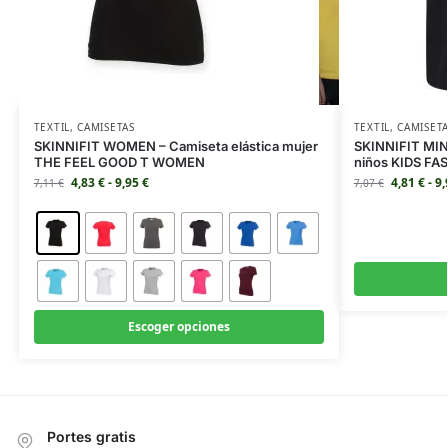
TEXTIL
,
CAMISETAS
TEXTIL
,
CAMISET
SKINNIFIT WOMEN – Camiseta elástica mujer
SKINNIFIT MINI
THE FEEL GOOD T WOMEN
niños KIDS F
4,83
€
-
9,95
€
4,81
€
-
9
7,11
€
7,07
€
Escoger opciones
Portes gratis