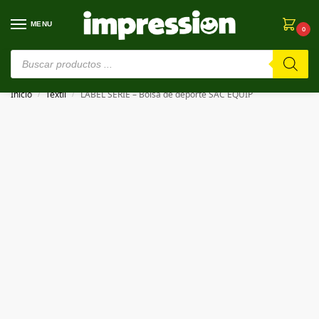
MENU
0
⚠️ Estamos en pruebas. Si algo falla, ¡Perdón!⚠️
Inicio
Textil
LABEL SERIE – Bolsa de deporte SAC EQUIP
/
/