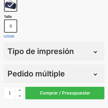
Talla
0
Limpiar
Tipo de impresión
Numero de colores
Pedido múltiple
Sin Imprimir
1 tinta
2 tintas
Todo color
0
Comprar / Presupuestar
MARINE