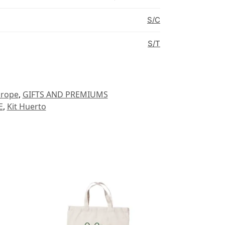
S/C
S/T
urope
,
GIFTS AND PREMIUMS
E
,
Kit Huerto