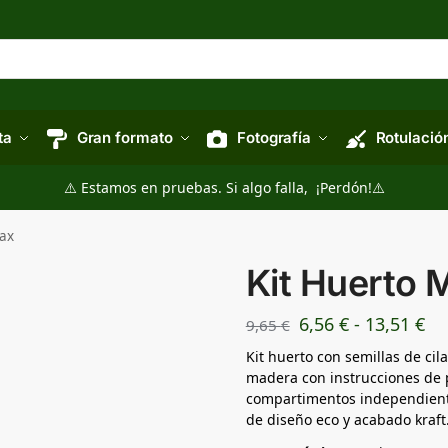
ta
Gran formato
Fotografía
Rotulació
⚠️ Estamos en pruebas. Si algo falla, ¡Perdón!⚠️
ax
Kit Huerto 
6,56
€
-
13,51
€
9,65
€
Kit huerto con semillas de cil
madera con instrucciones de p
compartimentos independiente
de diseño eco y acabado kraft