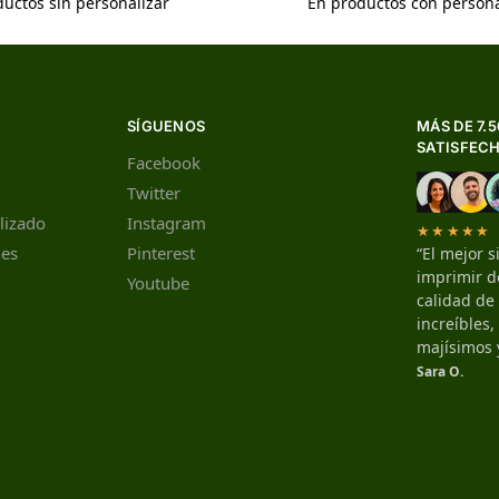
uctos sin personalizar
En productos con persona
SÍGUENOS
MÁS DE 7.
SATISFEC
Facebook
Twitter
lizado
Instagram
★★★★★
nes
Pinterest
“El mejor s
imprimir de
Youtube
calidad de
increíbles
majísimos 
Sara O.