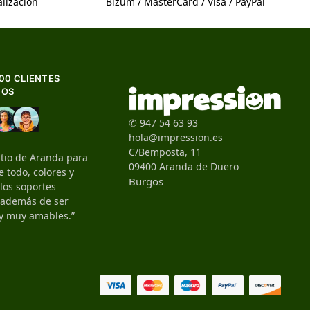
lización
Bizum / MasterCard / Visa / PayPal
500 CLIENTES
HOS
✆ 947 54 63 93
hola@impression.es
C/Bemposta, 11
itio de Aranda para
09400 Aranda de Duero
 todo, colores y
Burgos
 los soportes
, además de ser
y muy amables.”