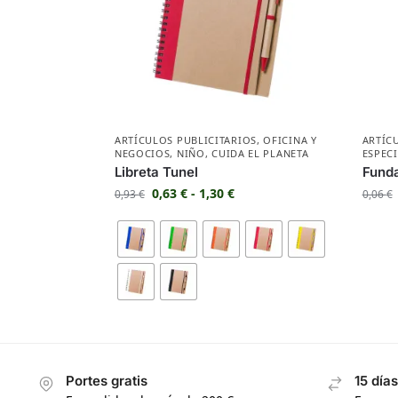
ARTÍCULOS PUBLICITARIOS
,
OFICINA Y
ARTÍC
NEGOCIOS
,
NIÑO
,
CUIDA EL PLANETA
ESPEC
Libreta Tunel
Funda
0,63
€
-
1,30
€
0,93
€
0,06
€
Portes gratis
15 día