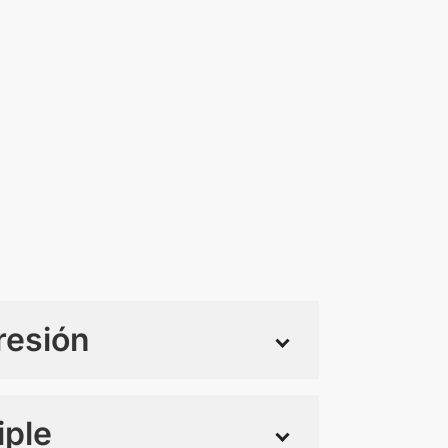
resión
iple