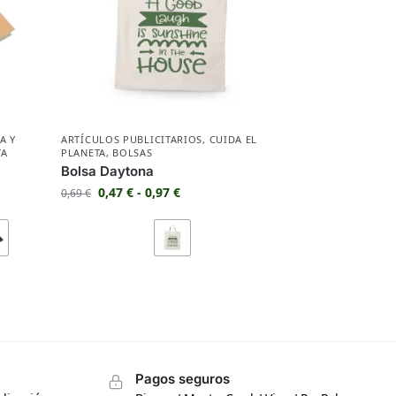
A Y
ARTÍCULOS PUBLICITARIOS
,
CUIDA EL
TA
PLANETA
,
BOLSAS
Bolsa Daytona
0,47
€
-
0,97
€
0,69
€
Pagos seguros