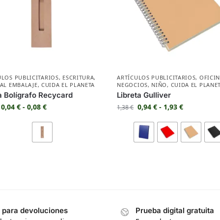
ULOS PUBLICITARIOS
,
ESCRITURA
,
ARTÍCULOS PUBLICITARIOS
,
OFICIN
IAL EMBALAJE
,
CUIDA EL PLANETA
NEGOCIOS
,
NIÑO
,
CUIDA EL PLANE
 Bolígrafo Recycard
Libreta Gulliver
0,04
€
-
0,08
€
0,94
€
-
1,93
€
1,38
€
s para devoluciones
Prueba digital gratuita