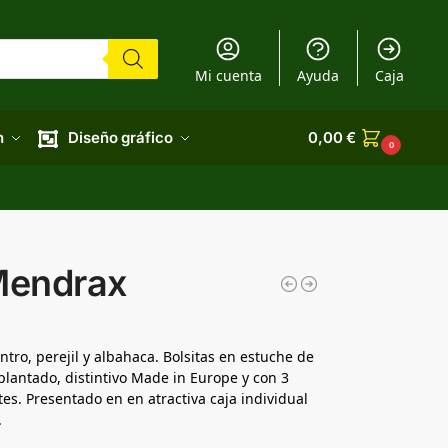
Mi cuenta
Ayuda
Caja
n
Diseño gráfico
0,00
€
0
Mendrax
antro, perejil y albahaca. Bolsitas en estuche de
lantado, distintivo Made in Europe y con 3
s. Presentado en en atractiva caja individual
.