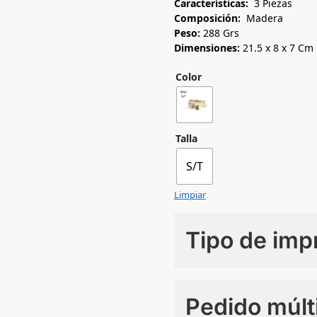
Características:
3 Piezas
Composición:
Madera
Peso:
288 Grs
Dimensiones:
21.5 x 8 x 7 Cm
Color
Talla
S/T
Limpiar
Tipo de imp
Numero de colores
Pedido múlt