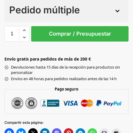
Pedido múltiple
Sin Imprimir
1 tinta
2 tintas
Todo color
46
48
50
52
54
56
Comprar / Presupuestar
WHITE
Envío gratis para pedidos de más de 200 €
Black
Devoluciones hasta 15 días de la recepción para productos sin
personalizar
STEEL
Envíos en 48 horas para pedidos realizados antes de las 14 h
BLUE
Pago seguro
MOSS
GREEN
Compartir esta página: