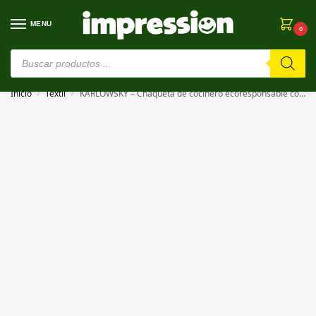
MENU
0
⚠️ Estamos en pruebas. Si algo falla, ¡Perdón!⚠️
Inicio
Textil
KARLOWSKY – Chaqueta de cocinero ecoresponsable con mangas cortas SHORT SLEEVE CHEF JACKET GREEN-GENERATION
/
/