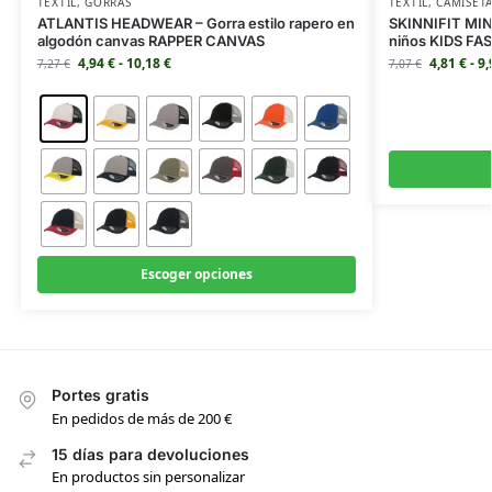
TEXTIL
,
GORRAS
TEXTIL
,
CAMISET
ATLANTIS HEADWEAR – Gorra estilo rapero en
SKINNIFIT MINI
algodón canvas RAPPER CANVAS
niños KIDS F
4,94
€
-
10,18
€
4,81
€
-
9
7,27
€
7,07
€
Escoger opciones
Portes gratis
En pedidos de más de 200 €
15 días para devoluciones
En productos sin personalizar