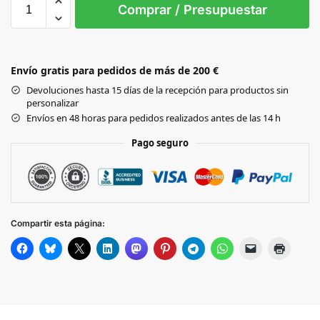
XXL
3XL
L
M
S
Comprar / Presupuestar
Black
Envío gratis para pedidos de más de 200 €
NAVY
Devoluciones hasta 15 días de la recepción para productos sin
personalizar
WHITE
Envíos en 48 horas para pedidos realizados antes de las 14 h
Pago seguro
ANTHRACITE
Compartir esta página: