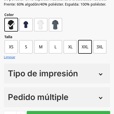
Frente: 60% algodón/40% poliéster. Espalda: 100% poliéster.
Color
Talla
XS
S
M
L
XL
XXL
3XL
Limpiar
Tipo de impresión
Numero de colores
Pedido múltiple
Sin Imprimir
1 tinta
2 tintas
Todo color