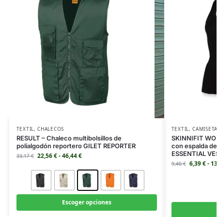
TEXTIL
,
CHALECOS
TEXTIL
,
CAMISET
RESULT – Chaleco multibolsillos de
SKINNIFIT WOM
polialgodón reportero GILET REPORTER
con espalda d
ESSENTIAL VE
22,56
€
-
46,44
€
33,17
€
6,39
€
-
1
9,40
€
Escoger opciones