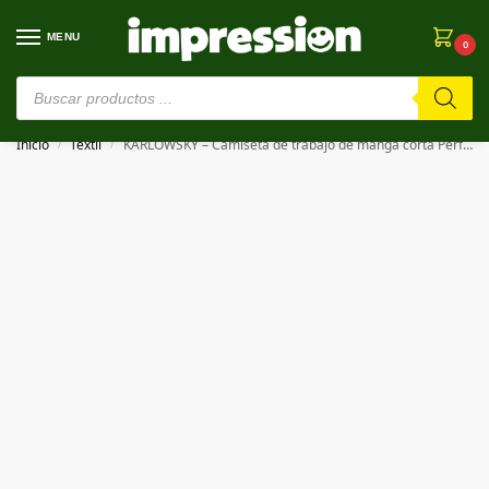
MENU
0
⚠️ Estamos en pruebas. Si algo falla, ¡Perdón!⚠️
Inicio
Textil
KARLOWSKY – Camiseta de trabajo de manga corta Performance SHORT SLEEVE WORK SHIRT PERFORMANCE
/
/