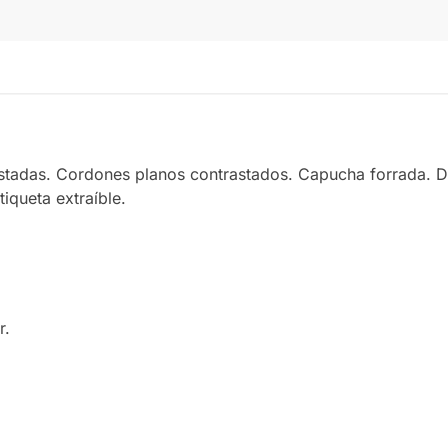
NAVY/HEATHER GREY
adas. Cordones planos contrastados. Capucha forrada. Dob
tiqueta extraíble.
r.