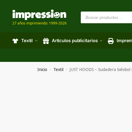
27 años imprimiendo: 1999-2026
Textil
Artículos publicitarios
Impren
Inicio
Textil
JUST HOODS – Sudadera biésbo
/
/