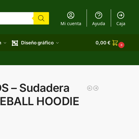
Mi cuenta
Ayuda
Caja
n
Diseño gráfico
0,00
€
0
S – Sudadera
SEBALL HOODIE