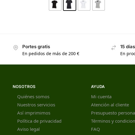
Portes gratis
15 día
En pedidos de más de 200 €
En prod
NOSOTROS
AYUDA
Quiénes somos
Mi cuenta
Nuestros servicios
Atención al cliente
Así imprimimos
Presupuesto persona
Política de privacidad
Términos y condicio
Aviso legal
FAQ