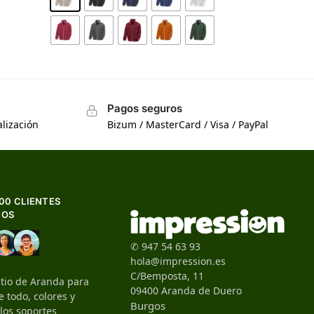
Pagos seguros
lización
Bizum / MasterCard / Visa / PayPal
500 CLIENTES
HOS
✆ 947 54 63 93
hola@impression.es
C/Bemposta, 11
itio de Aranda para
09400 Aranda de Duero
 todo, colores y
Burgos
 los soportes