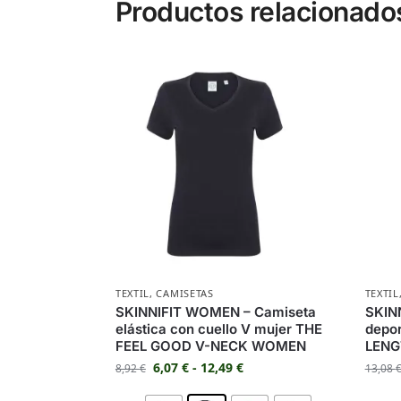
Productos relacionado
TEXTIL
,
CAMISETAS
TEXTIL
SKINNIFIT WOMEN – Camiseta
SKIN
elástica con cuello V mujer THE
depo
FEEL GOOD V-NECK WOMEN
LENG
6,07
€
-
12,49
€
8,92
€
13,08