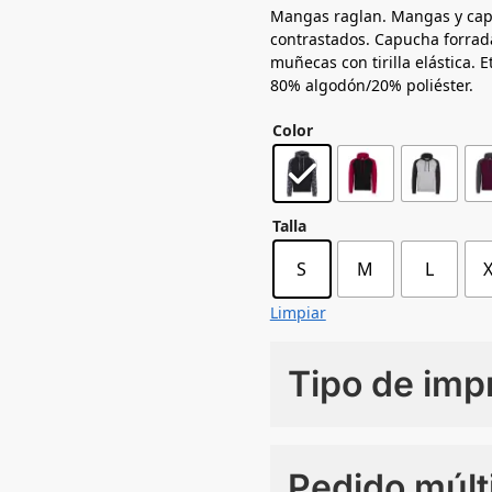
Mangas raglan. Mangas y cap
contrastados. Capucha forrada.
muñecas con tirilla elástica. E
80% algodón/20% poliéster.
Color
Talla
S
M
L
Limpiar
Tipo de imp
Numero de colores
Pedido múlt