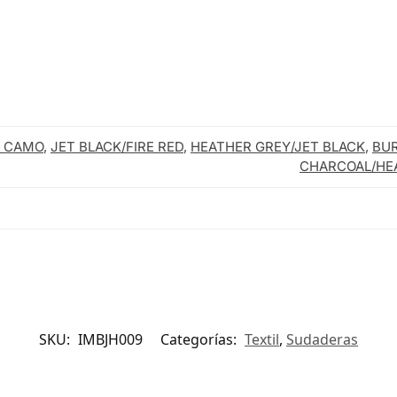
K CAMO
,
JET BLACK/FIRE RED
,
HEATHER GREY/JET BLACK
,
BU
CHARCOAL/HE
SKU:
IMBJH009
Categorías:
Textil
,
Sudaderas