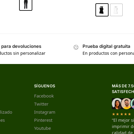
s para devoluciones
Prueba digital gratuita
uctos sin personalizar
En productos con persona
SÍGUENOS
MÁS DE 7.
SATISFEC
Facebook
Twitter
lizado
Instagram
★★★★★
nes
Pinterest
“El mejor s
imprimir de
Youtube
calidad de