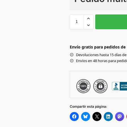
Sin Imprimir
1 tinta
2
S
SOLID BLACK/BLACK
CAMO
Envío gratis para pedidos de
JET BLACK/FIRE RED
Devoluciones hasta 15 días de 
HEATHER GREY/JET
Envíos en 48 horas para pedido
BLACK
BURGUNDY/CHARCOAL
CHARCOAL/JET BLACK
Compartir esta página:
CHARCOAL/HEATHER
GREY
OXFORD