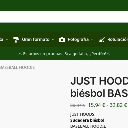
ta
Gran formato
Fotografía
Rotulació
⚠️ Estamos en pruebas. Si algo falla, ¡Perdón!⚠️
l BASEBALL HOODIE
JUST HOOD
biésbol BA
15,94
€
-
32,82
€
23,44
€
JUST HOODS
Sudadera biésbol
BASEBALL HOODIE