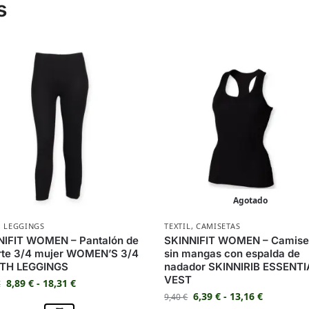
s
Agotado
,
LEGGINGS
TEXTIL
,
CAMISETAS
NIFIT WOMEN – Pantalón de
SKINNIFIT WOMEN – Camise
rte 3/4 mujer WOMEN’S 3/4
sin mangas con espalda de
TH LEGGINGS
nadador SKINNIRIB ESSENTI
VEST
8,89
€
-
18,31
€
€
6,39
€
-
13,16
€
9,40
€