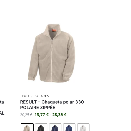
TEXTIL
,
POLARES
ta
RESULT – Chaqueta polar 330
POLAIRE ZIPPÉE
AL
13,77
€
-
28,35
€
20,25
€