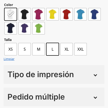
Color
Talla
XS
S
M
L
XL
XXL
Limpiar
Tipo de impresión
Numero de colores
Pedido múltiple
Sin Imprimir
1 tinta
2 tintas
Todo color