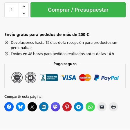
L
M
S
XL
XS
Comprar / Presupuestar
ARCTIC
WHITE
Envío gratis para pedidos de más de 200 €
FIRE RED
Devoluciones hasta 15 días de la recepción para productos sin
personalizar
FRENCH
Envíos en 48 horas para pedidos realizados antes de las 14 h
NAVY
Pago seguro
HOT PINK
JET
BLACK
Compartir esta página:
ROYAL
BLUE
SAPPHIRE
BLUE