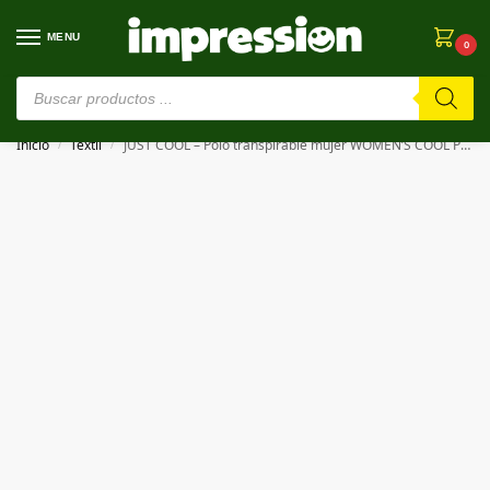
MENU
0
⚠️ Estamos en pruebas. Si algo falla, ¡Perdón!⚠️
Inicio
Textil
JUST COOL – Polo transpirable mujer WOMEN’S COOL POLO
/
/