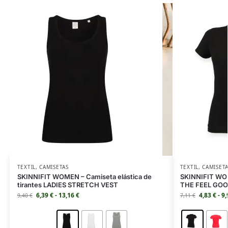
TEXTIL
,
CAMISETAS
TEXTIL
,
CAMISET
SKINNIFIT WOMEN – Camiseta elástica de
SKINNIFIT WOM
tirantes LADIES STRETCH VEST
THE FEEL GO
6,39
€
-
13,16
€
4,83
€
-
9
9,40
€
7,11
€