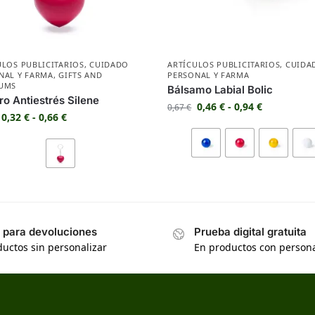
ULOS PUBLICITARIOS
,
CUIDADO
ARTÍCULOS PUBLICITARIOS
,
CUIDA
NAL Y FARMA
,
GIFTS AND
PERSONAL Y FARMA
UMS
Bálsamo Labial Bolic
ro Antiestrés Silene
0,46
€
-
0,94
€
0,67
€
0,32
€
-
0,66
€
s para devoluciones
Prueba digital gratuita
uctos sin personalizar
En productos con persona