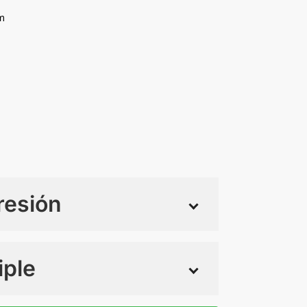
m
resión
iple
 tintas
Todo color