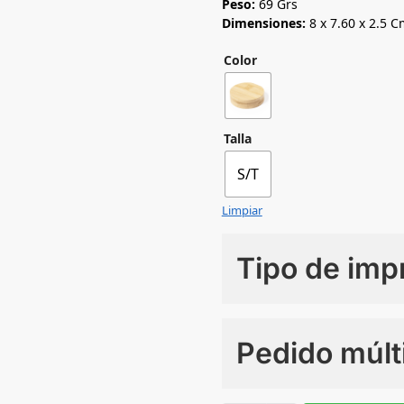
Peso:
69 Grs
Dimensiones:
8 x 7.60 x 2.5 C
Color
Talla
S/T
Limpiar
Tipo de imp
Numero de colores
Pedido múlt
Sin Imprimir
1 tinta
2