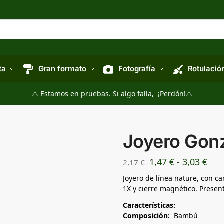
ta
Gran formato
Fotografía
Rotulació
⚠️ Estamos en pruebas. Si algo falla, ¡Perdón!⚠️
Joyero Gon
1,47
€
-
3,03
€
2,17
€
Joyero de línea nature, con c
1X y cierre magnético. Present
Características:
Composición:
Bambú