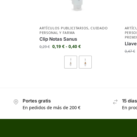
ARTÍCULOS PUBLICITARIOS
,
CUIDADO
ARTÍC
PERSONAL Y FARMA
PERSO
PREMI
Clip Notas Sanus
Llave
0,19
€
-
0,40
€
0,29
€
0,47
€
Portes gratis
15 día
En pedidos de más de 200 €
En prod