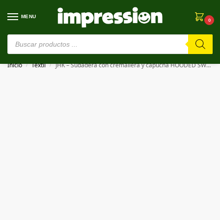
MENU
0
⚠️ Estamos en pruebas. Si algo falla, ¡Perdón!⚠️
Inicio
Textil
JHK – Sudadera con cremallera y capucha HOODED SWEATSHIRT UNISEX
/
/