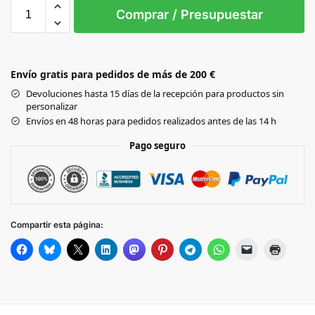
XS
S
M
L
XL
Comprar / Presupuestar
Black
Envío gratis para pedidos de más de 200 €
NAVY
Devoluciones hasta 15 días de la recepción para productos sin
personalizar
RED
Envíos en 48 horas para pedidos realizados antes de las 14 h
Pago seguro
GREY
MELANGE
KHAKI
Compartir esta página:
ROYAL
BLUE