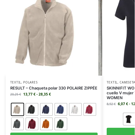
TEXTIL
,
POLARES
TEXTIL
,
CAMISET
RESULT – Chaqueta polar 330 POLAIRE ZIPPÉE
SKINNIFIT WOM
cuello V muje
13,77
€
-
28,35
€
20,25
€
WOMEN
6,07
€
-
1
8,92
€