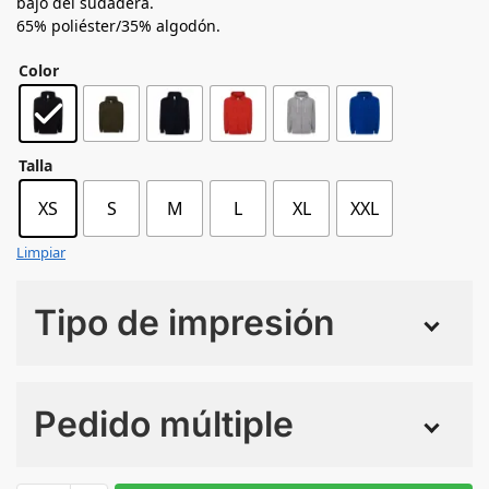
bajo del sudadera.
65% poliéster/35% algodón.
Color
Talla
XS
S
M
L
XL
XXL
Limpiar
Tipo de impresión
Numero de colores
Pedido múltiple
Sin Imprimir
1 tinta
2 tintas
Todo color