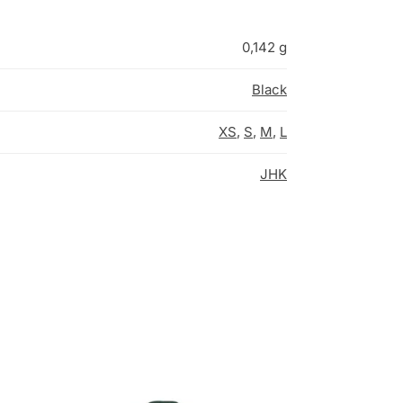
0,142 g
Black
XS
,
S
,
M
,
L
JHK