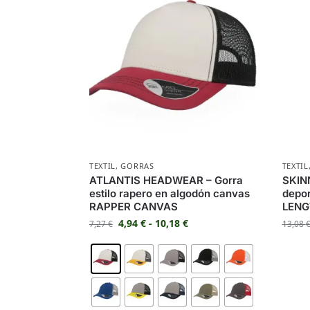
TEXTIL
,
GORRAS
TEXTIL
ATLANTIS HEADWEAR – Gorra
SKIN
estilo rapero en algodón canvas
depo
RAPPER CANVAS
LENG
4,94
€
-
10,18
€
7,27
€
13,08