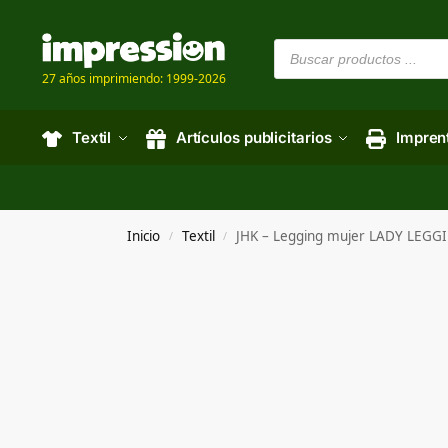
27 años imprimiendo: 1999-2026
Textil
Artículos publicitarios
Impren
Inicio
Textil
JHK – Legging mujer LADY LEGG
/
/