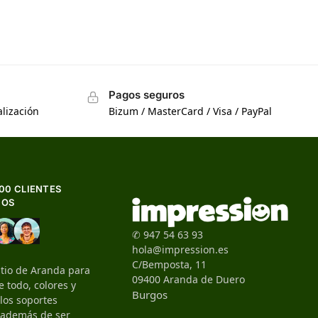
Pagos seguros
lización
Bizum / MasterCard / Visa / PayPal
500 CLIENTES
HOS
✆ 947 54 63 93
hola@impression.es
C/Bemposta, 11
itio de Aranda para
09400 Aranda de Duero
 todo, colores y
Burgos
 los soportes
, además de ser