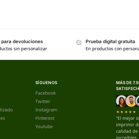
s para devoluciones
Prueba digital gratuita
uctos sin personalizar
En productos con persona
SÍGUENOS
MÁS DE 7.
SATISFEC
Facebook
Twitter
lizado
Instagram
★★★★★
nes
Pinterest
“El mejor s
imprimir de
Youtube
calidad de
increíbles