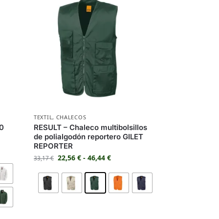
TEXTIL
,
CHALECOS
30
RESULT – Chaleco multibolsillos
de polialgodón reportero GILET
REPORTER
22,56
€
-
46,44
€
33,17
€