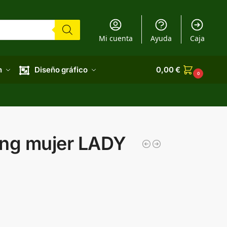
Mi cuenta
Ayuda
Caja
n
Diseño gráfico
0,00
€
0
ing mujer LADY