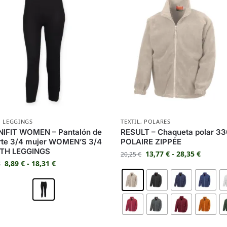
,
LEGGINGS
TEXTIL
,
POLARES
NIFIT WOMEN – Pantalón de
RESULT – Chaqueta polar 3
rte 3/4 mujer WOMEN’S 3/4
POLAIRE ZIPPÉE
TH LEGGINGS
13,77
€
-
28,35
€
20,25
€
8,89
€
-
18,31
€
€