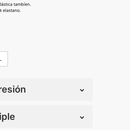
lástica tambíen.
 elastano.
L
resión
iple
 tintas
Todo color