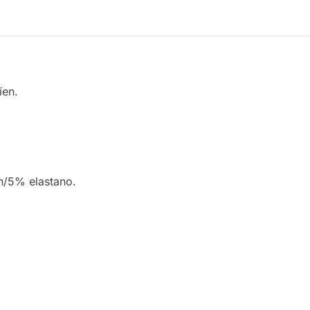
íen.
n/5% elastano.