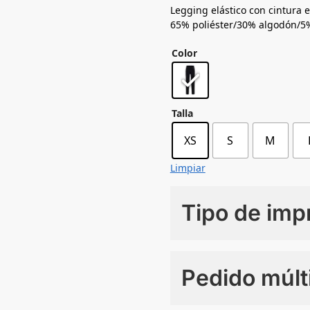
Legging elástico con cintura e
65% poliéster/30% algodón/5%
Color
Talla
XS
S
M
Limpiar
Tipo de imp
Numero de colores
Pedido múlt
Sin Imprimir
1 tinta
2