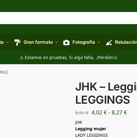
ta
Gran formato
Fotografía
Rotulació
⚠️ Estamos en pruebas. Si algo falla, ¡Perdón!⚠️
INGS
JHK – Legg
LEGGINGS
4,02
€
-
8,27
€
5,91
€
JHK
Legging mujer
LADY LEGGINGS