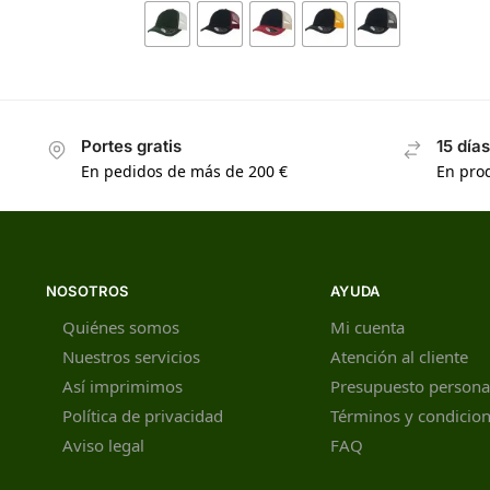
Portes gratis
15 día
En pedidos de más de 200 €
En prod
NOSOTROS
AYUDA
Quiénes somos
Mi cuenta
Nuestros servicios
Atención al cliente
Así imprimimos
Presupuesto persona
Política de privacidad
Términos y condicio
Aviso legal
FAQ