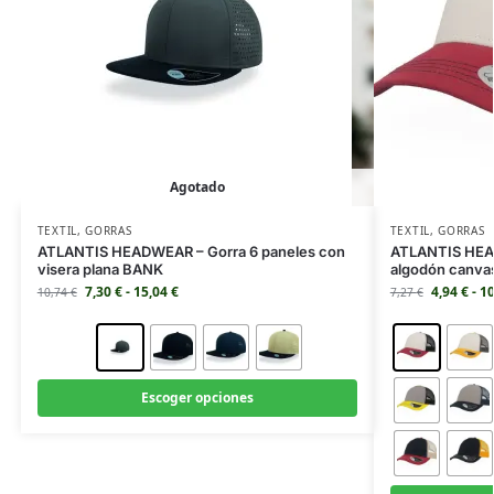
Agotado
TEXTIL
,
GORRAS
TEXTIL
,
GORRAS
ATLANTIS HEADWEAR – Gorra 6 paneles con
ATLANTIS HEAD
visera plana BANK
algodón canv
7,30
€
-
15,04
€
4,94
€
-
1
10,74
€
7,27
€
Escoger opciones