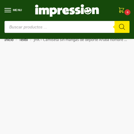
MENU
0
⚠️ Estamos en pruebas. Si algo falla, ¡Perdón!⚠️
Inicio
Textil
JHK – Camiseta sin mangas de deporte Aruba hombre MAN ARUBA SPORT T-SHIRT
/
/