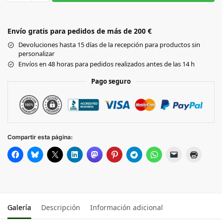
WHITE
Envío gratis para pedidos de más de 200 €
Black
Devoluciones hasta 15 días de la recepción para productos sin
personalizar
FUCHSIA
Envíos en 48 horas para pedidos realizados antes de las 14 h
FLUOR
Pago seguro
RED
GOLD
FLUOR
Compartir esta página:
ROYAL
BLUE
Galería
Descripción
Información adicional