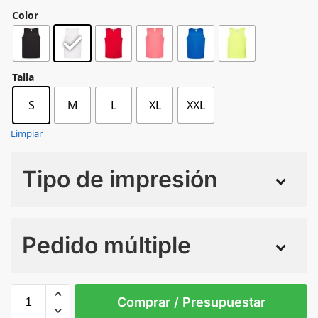
Color
Talla
S
M
L
XL
XXL
Limpiar
Tipo de impresión
Numero de colores
Pedido múltiple
Sin Imprimir
1 tinta
2 tintas
Todo color
S
M
L
XL
XXL
Comprar / Presupuestar