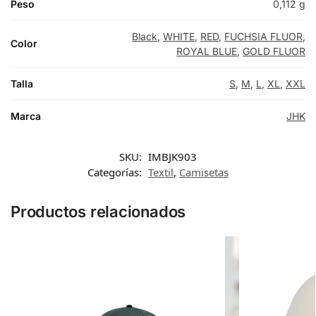
Peso
0,112 g
Black
,
WHITE
,
RED
,
FUCHSIA FLUOR
,
Color
ROYAL BLUE
,
GOLD FLUOR
Talla
S
,
M
,
L
,
XL
,
XXL
Marca
JHK
SKU:
IMBJK903
Categorías:
Textil
,
Camisetas
Productos relacionados