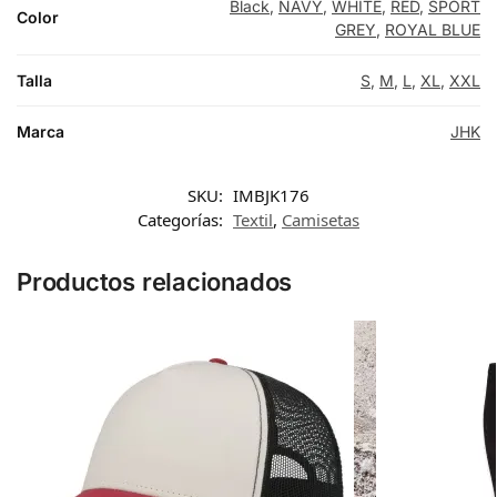
Black
,
NAVY
,
WHITE
,
RED
,
SPORT
Color
GREY
,
ROYAL BLUE
Talla
S
,
M
,
L
,
XL
,
XXL
Marca
JHK
SKU:
IMBJK176
Categorías:
Textil
,
Camisetas
Productos relacionados