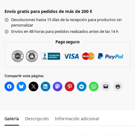
SPORT
Envío gratis para pedidos de más de 200 €
GREY
Devoluciones hasta 15 días de la recepción para productos sin
personalizar
Black
Envíos en 48 horas para pedidos realizados antes de las 14 h
Pago seguro
RED
ROYAL
BLUE
Compartir esta página:
NAVY
Galería
Descripción
Información adicional