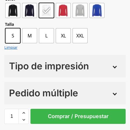
Talla
S
M
L
XL
XXL
Limpiar
Tipo de impresión
Numero de colores
Pedido múltiple
Sin Imprimir
1 tinta
2 tintas
Todo color
S
M
L
XL
XXL
Comprar / Presupuestar
WHITE