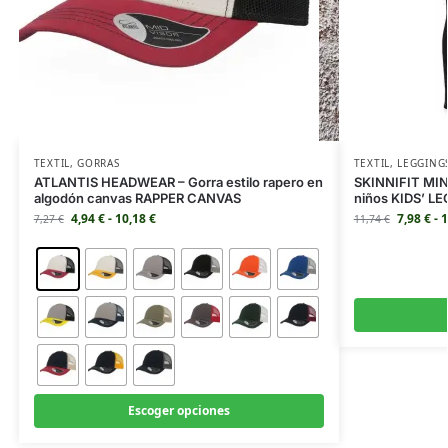
TEXTIL
,
GORRAS
TEXTIL
,
LEGGING
ATLANTIS HEADWEAR – Gorra estilo rapero en
SKINNIFIT MINI
algodón canvas RAPPER CANVAS
niños KIDS’ L
4,94
€
-
10,18
€
7,98
€
-
1
7,27
€
11,74
€
Escoger opciones