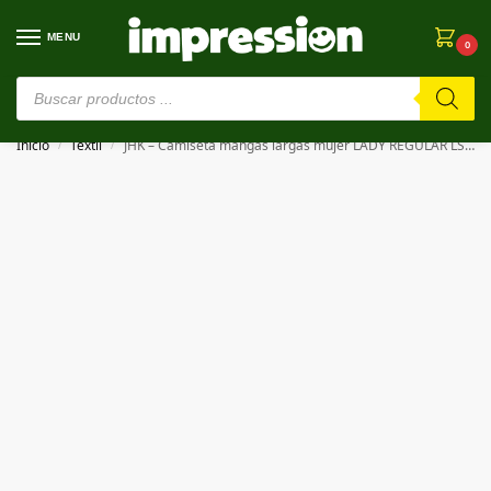
MENU
0
⚠️ Estamos en pruebas. Si algo falla, ¡Perdón!⚠️
Inicio
Textil
JHK – Camiseta mangas largas mujer LADY REGULAR LS PREMIUM
/
/