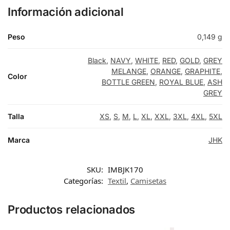
Información adicional
Peso
0,149 g
Black
,
NAVY
,
WHITE
,
RED
,
GOLD
,
GREY
MELANGE
,
ORANGE
,
GRAPHITE
,
Color
BOTTLE GREEN
,
ROYAL BLUE
,
ASH
GREY
Talla
XS
,
S
,
M
,
L
,
XL
,
XXL
,
3XL
,
4XL
,
5XL
Marca
JHK
SKU:
IMBJK170
Categorías:
Textil
,
Camisetas
Productos relacionados