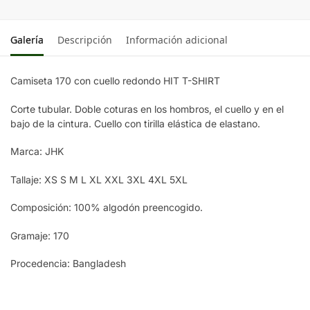
GREY
MELANGE
Galería
Descripción
Información adicional
GRAPHITE
Camiseta 170 con cuello redondo HIT T-SHIRT
BOTTLE
Corte tubular. Doble coturas en los hombros, el cuello y en el
GREEN
bajo de la cintura. Cuello con tirilla elástica de elastano.
ROYAL
Marca: JHK
BLUE
Tallaje: XS S M L XL XXL 3XL 4XL 5XL
Composición: 100% algodón preencogido.
Gramaje: 170
Procedencia: Bangladesh