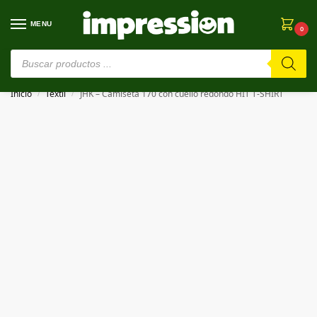
MENU
0
⚠️ Estamos en pruebas. Si algo falla, ¡Perdón!⚠️
Inicio
Textil
JHK – Camiseta 170 con cuello redondo HIT T-SHIRT
/
/