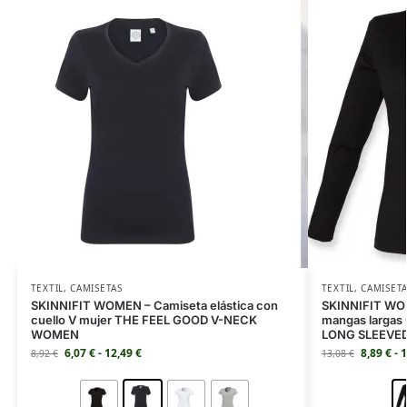
TEXTIL
,
CAMISETAS
TEXTIL
,
CAMISET
SKINNIFIT WOMEN – Camiseta elástica con
SKINNIFIT WOM
cuello V mujer THE FEEL GOOD V-NECK
mangas largas
WOMEN
LONG SLEEVE
6,07
€
-
12,49
€
8,89
€
-
1
8,92
€
13,08
€