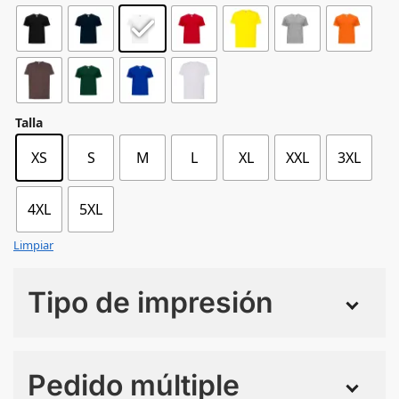
Talla
XS
S
M
L
XL
XXL
3XL
4XL
5XL
Limpiar
Tipo de impresión
Numero de colores
Pedido múltiple