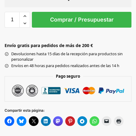
Sin Imprimir
1 tinta
2 tintas
Todo color
XS
S
M
L
XL
Comprar / Presupuestar
WHITE
Envío gratis para pedidos de más de 200 €
Black
Devoluciones hasta 15 días de la recepción para productos sin
personalizar
GOLD
Envíos en 48 horas para pedidos realizados antes de las 14 h
Pago seguro
ORANGE
NAVY
Compartir esta página:
RED
ASH GREY