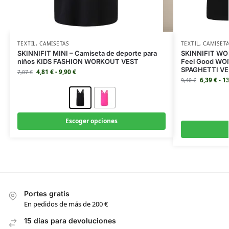
TEXTIL
,
CAMISETAS
TEXTIL
,
CAMISET
SKINNIFIT MINI – Camiseta de deporte para
SKINNIFIT WOM
niños KIDS FASHION WORKOUT VEST
Feel Good WO
SPAGHETTI V
4,81
€
-
9,90
€
7,07
€
6,39
€
-
1
9,40
€
Escoger opciones
Portes gratis
En pedidos de más de 200 €
15 días para devoluciones