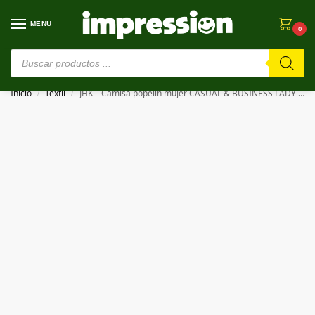
MENU
0
⚠️ Estamos en pruebas. Si algo falla, ¡Perdón!⚠️
Inicio
Textil
JHK – Camisa popelin mujer CASUAL & BUSINESS LADY SHIRT
/
/