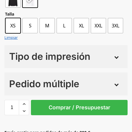
Talla
XS
S
M
L
XL
XXL
3XL
Limpiar
Tipo de impresión
Numero de colores
Pedido múltiple
Sin Imprimir
1 tinta
2 tintas
Todo color
XS
S
M
L
XL
XXL
Comprar / Presupuestar
WHITE