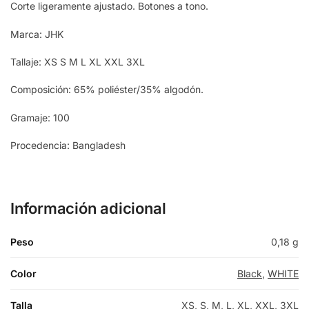
Corte ligeramente ajustado. Botones a tono.
Marca: JHK
Tallaje: XS S M L XL XXL 3XL
Composición: 65% poliéster/35% algodón.
Gramaje: 100
Procedencia: Bangladesh
Información adicional
Peso
0,18 g
Color
Black
,
WHITE
Talla
XS
,
S
,
M
,
L
,
XL
,
XXL
,
3XL