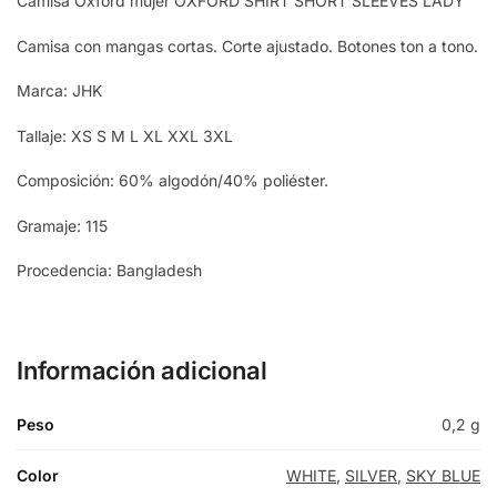
Camisa Oxford mujer OXFORD SHIRT SHORT SLEEVES LADY
Camisa con mangas cortas. Corte ajustado. Botones ton a tono.
Marca: JHK
Tallaje: XS S M L XL XXL 3XL
Composición: 60% algodón/40% poliéster.
Gramaje: 115
Procedencia: Bangladesh
Información adicional
Peso
0,2 g
Color
WHITE
,
SILVER
,
SKY BLUE