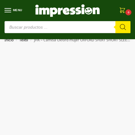
MENU
0
⚠️ Estamos en pruebas. Si algo falla, ¡Perdón!⚠️
Inicio
Textil
JHK – Camisa Oxford mujer OXFORD SHIRT SHORT SLEEVES LADY
/
/