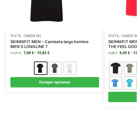
TEXTIL
,
CAMISETAS
TEXTIL
,
CAMISET
SKINNIFIT MEN – Camiseta larga hombre
SKINNIFIT MEN
MEN’S LONGLINE T
THE FEEL GOO
7,69
€
-
15,83
€
6,45
€
-
1
11,31
€
9,48
€
Escoger opciones