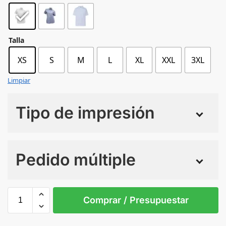
Talla
XS
S
M
L
XL
XXL
3XL
Limpiar
Tipo de impresión
Numero de colores
Pedido múltiple
Sin Imprimir
1 tinta
2 tintas
Todo color
XS
S
M
L
XL
XXL
Comprar / Presupuestar
WHITE