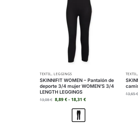
TEXTIL
,
LEGGINGS
TEXTIL
SKINNIFIT WOMEN – Pantalón de
SKIN
deporte 3/4 mujer WOMEN’S 3/4
cami
LENGTH LEGGINGS
13,65
8,89
€
-
18,31
€
13,08
€