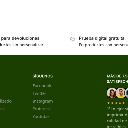
s para devoluciones
Prueba digital gratuita
uctos sin personalizar
En productos con persona
SÍGUENOS
MÁS DE 7.
SATISFEC
Facebook
Twitter
lizado
Instagram
★★★★★
nes
Pinterest
“El mejor s
imprimir de
Youtube
calidad de
increíbles