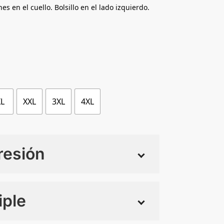
 en el cuello. Bolsillo en el lado izquierdo.
XL
XXL
3XL
4XL
resión
iple
 tintas
Todo color