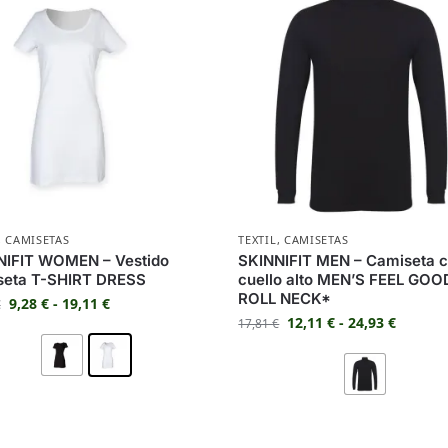
,
CAMISETAS
TEXTIL
,
CAMISETAS
NIFIT WOMEN – Vestido
SKINNIFIT MEN – Camiseta 
seta T-SHIRT DRESS
cuello alto MEN’S FEEL GOO
ROLL NECK*
9,28
€
-
19,11
€
€
12,11
€
-
24,93
€
17,81
€