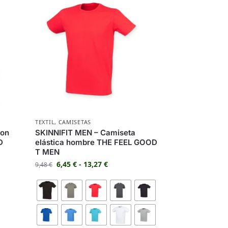
TEXTIL
,
CAMISETAS
con
SKINNIFIT MEN – Camiseta
D
elástica hombre THE FEEL GOOD
T MEN
6,45
€
-
13,27
€
9,48
€