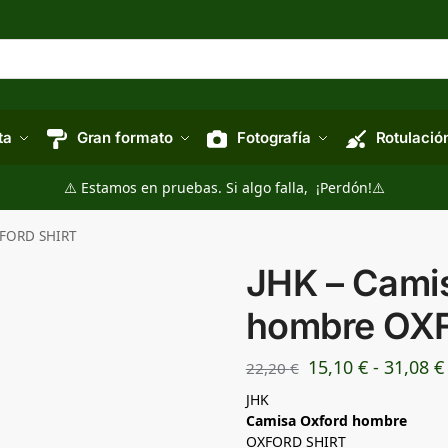
ta
Gran formato
Fotografía
Rotulació
⚠️ Estamos en pruebas. Si algo falla, ¡Perdón!⚠️
XFORD SHIRT
JHK – Cami
hombre OX
15,10
€
-
31,08
€
22,20
€
JHK
Camisa Oxford hombre
OXFORD SHIRT