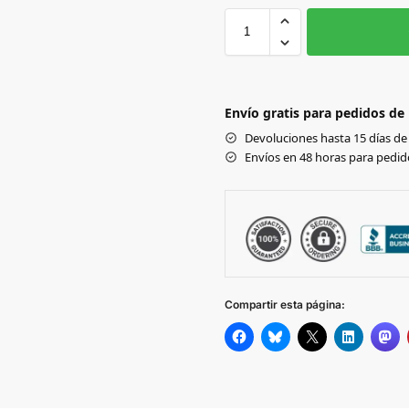
S
M
WHITE
Envío gratis para pedidos de
SILVER
Devoluciones hasta 15 días de 
SKY
Envíos en 48 horas para pedido
BLUE
Compartir esta página: