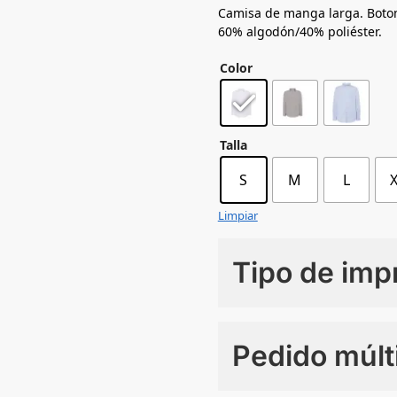
Camisa de manga larga. Botones
60% algodón/40% poliéster.
Color
Talla
S
M
L
Limpiar
Tipo de imp
Numero de colores
Pedido múlt
Sin Imprimir
1 tinta
2