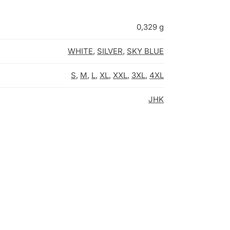
0,329 g
WHITE
,
SILVER
,
SKY BLUE
S
,
M
,
L
,
XL
,
XXL
,
3XL
,
4XL
JHK