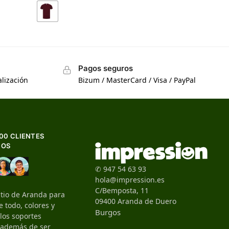
Pagos seguros
lización
Bizum / MasterCard / Visa / PayPal
500 CLIENTES
HOS
✆ 947 54 63 93
hola@impression.es
C/Bemposta, 11
itio de Aranda para
09400 Aranda de Duero
 todo, colores y
Burgos
 los soportes
, además de ser