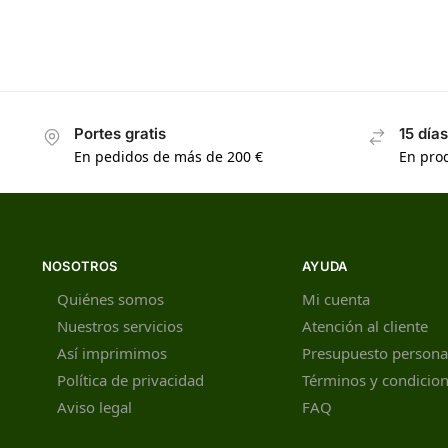
Portes gratis
15 día
En pedidos de más de 200 €
En prod
NOSOTROS
AYUDA
Quiénes somos
Mi cuenta
Nuestros servicios
Atención al cliente
Así imprimimos
Presupuesto persona
Política de privacidad
Términos y condicio
Aviso legal
FAQ