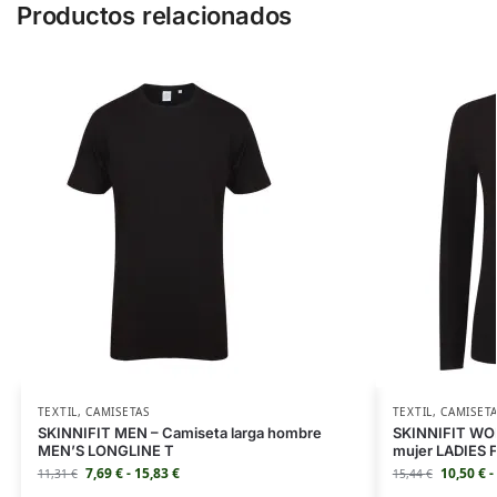
Productos relacionados
TEXTIL
,
CAMISETAS
TEXTIL
,
CAMISET
SKINNIFIT MEN – Camiseta larga hombre
SKINNIFIT WOM
MEN’S LONGLINE T
mujer LADIES
7,69
€
-
15,83
€
10,50
€
-
11,31
€
15,44
€