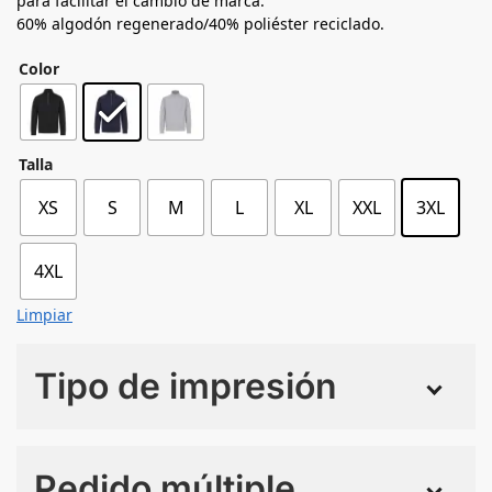
para facilitar el cambio de marca.
60% algodón regenerado/40% poliéster reciclado.
Color
Talla
XS
S
M
L
XL
XXL
3XL
4XL
Limpiar
Tipo de impresión
Numero de colores
Pedido múltiple