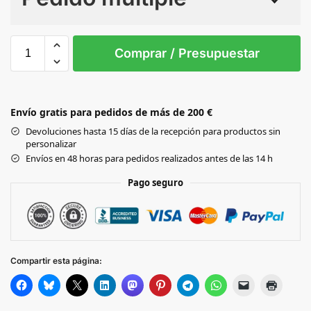
Sin Imprimir
1 tinta
2 tintas
Todo color
3XL
4XL
L
M
S
X
Comprar / Presupuestar
NAVY
Envío gratis para pedidos de más de 200 €
Black
Devoluciones hasta 15 días de la recepción para productos sin
personalizar
HEATHER
Envíos en 48 horas para pedidos realizados antes de las 14 h
GREY
Pago seguro
Compartir esta página: