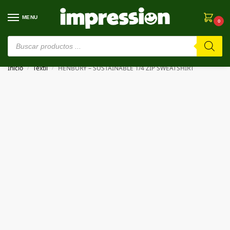
MENU
0
⚠️ Estamos en pruebas. Si algo falla, ¡Perdón!⚠️
Inicio
Textil
HENBURY – SUSTAINABLE 1/4 ZIP SWEATSHIRT
/
/