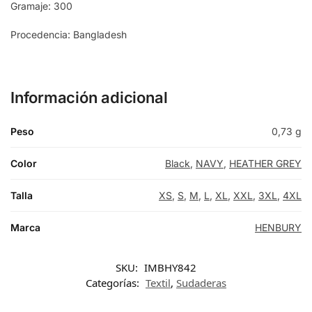
Gramaje: 300
Procedencia: Bangladesh
Información adicional
Peso
0,73 g
Color
Black
,
NAVY
,
HEATHER GREY
Talla
XS
,
S
,
M
,
L
,
XL
,
XXL
,
3XL
,
4XL
Marca
HENBURY
SKU:
IMBHY842
Categorías:
Textil
,
Sudaderas