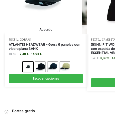
Agotado
TEXTIL
,
GORRAS
TEXTIL
,
CAMISET
ATLANTIS HEADWEAR – Gorra 6 paneles con
SKINNIFIT WOM
visera plana BANK
con espalda d
ESSENTIAL VE
7,30
€
-
15,04
€
10,74
€
6,39
€
-
1
9,40
€
Escoger opciones
Portes gratis