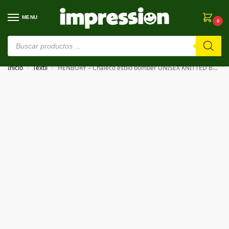
MENU
0
⚠️ Estamos en pruebas. Si algo falla, ¡Perdón!⚠️
Inicio
Textil
HENBURY – Chaleco estilo bomber UNISEX KNITTED BOMBER JACKET
/
/