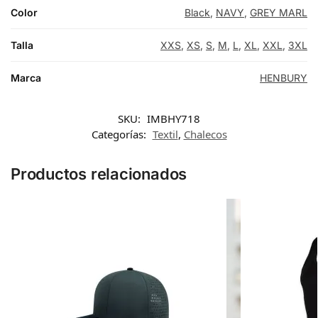
Color
Black
,
NAVY
,
GREY MARL
Talla
XXS
,
XS
,
S
,
M
,
L
,
XL
,
XXL
,
3XL
Marca
HENBURY
SKU:
IMBHY718
Categorías:
Textil
,
Chalecos
Productos relacionados