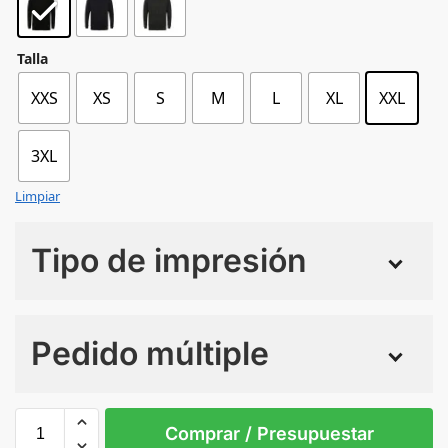
Talla
XXS
XS
S
M
L
XL
XXL
3XL
Limpiar
Tipo de impresión
Numero de colores
Pedido múltiple
Sin Imprimir
1 tinta
2 tintas
Todo color
XXL
XXS
3XL
L
M
S
Comprar / Presupuestar