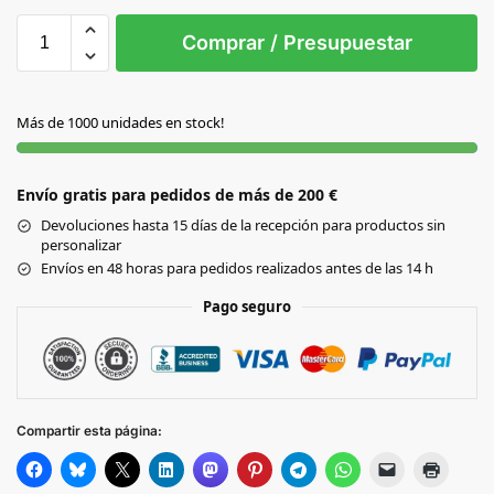
Sin Imprimir
1 tinta
2 tintas
Todo color
S/T
Comprar / Presupuestar
AMARILLO
Más de 1000 unidades en stock!
AZUL
Envío gratis para pedidos de más de 200 €
BLANCO
Devoluciones hasta 15 días de la recepción para productos sin
personalizar
NARANJA
Envíos en 48 horas para pedidos realizados antes de las 14 h
Pago seguro
NEGRO
ROJO
Compartir esta página:
VERDE