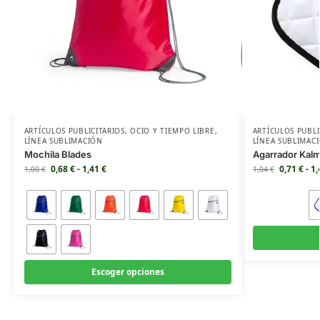
ARTÍCULOS PUBLICITARIOS
,
OCIO Y TIEMPO LIBRE
,
ARTÍCULOS PUBLI
LÍNEA SUBLIMACIÓN
LÍNEA SUBLIMAC
Mochila Blades
Agarrador Kal
0,68
€
-
1,41
€
0,71
€
-
1
1,00
€
1,04
€
Escoger opciones