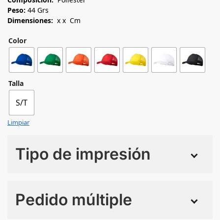
Peso:
44 Grs
Dimensiones:
x x Cm
Color
Talla
S/T
Limpiar
Tipo de impresión
Numero de colores
Pedido múltiple