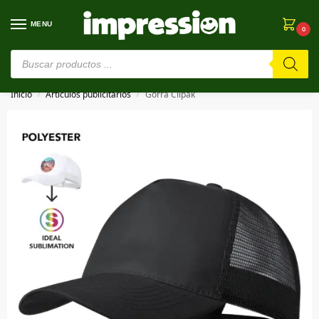
MENU
0
⚠️ Estamos en pruebas. Si algo falla, ¡Perdón!⚠️
Inicio
Artículos publicitarios
Gorra Clipak
/
/