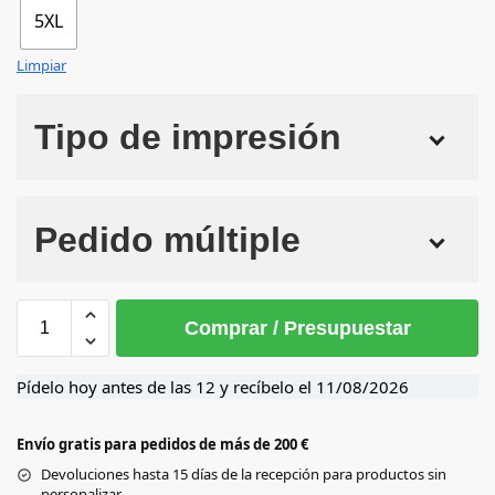
5XL
Limpiar
Tipo de impresión
Numero de colores
Pedido múltiple
Sin Imprimir
1 tinta
2 tintas
Todo color
3XL
4XL
5XL
L
M
Comprar / Presupuestar
WHITE
Pídelo hoy antes de las 12 y recíbelo el
11/08/2026
RED
Envío gratis para pedidos de más de 200 €
Devoluciones hasta 15 días de la recepción para productos sin
GOLD
personalizar