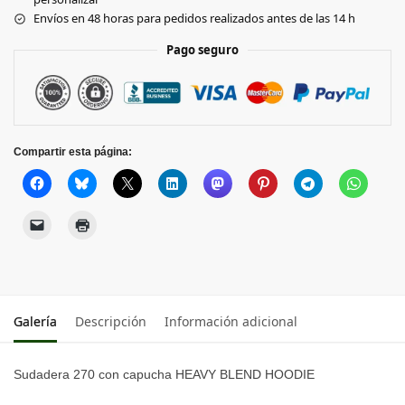
Envíos en 48 horas para pedidos realizados antes de las 14 h
AZALEA
Pago seguro
ORANGE
HELICONIA
Compartir esta página:
ANTIQUE
SAPPHIRE
SAPPHIRE
ROYAL
Galería
Descripción
Información adicional
GARNET
Sudadera 270 con capucha HEAVY BLEND HOODIE
OLD GOLD