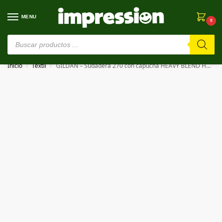
MENU
0
⚠️ Estamos en pruebas. Si algo falla, ¡Perdón!⚠️
Inicio
Textil
GILDAN – Sudadera 270 con capucha HEAVY BLEND HOODIE
/
/