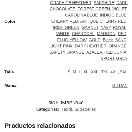
GREEN
GRAPHITE HEATHER
,
SAPPHIRE
,
DARK
CHOCOLATE
,
FOREST GREEN
,
VIOLET
,
SAND
CAROLINA BLUE
,
INDIGO BLUE
,
Color
CHERRY RED
,
ANTIQUE CHERRY RED
,
IRISH GREEN
,
GARNET
,
NAVY
,
ROYAL
,
MAROON
WHITE
,
CHARCOAL
,
MAROON
,
RED
,
FLUO YELLOW
,
GOLD
,
Black
,
SAND
,
MILITARY
LIGHT PINK
,
DARK HEATHER
,
ORANGE
,
GREEN
SAFETY ORANGE
,
AZALEA
,
HELICONIA
,
SPORT GREY
DARK
CHOCOLATE
Talla
S
,
M
,
L
,
XL
,
XXL
,
3XL
,
4XL
,
5XL
VIOLET
Marca
GILDAN
DARK
HEATHER
SKU:
IMBGN940
Categorías:
Textil
,
Sudaderas
CAROLINA
BLUE
Productos relacionados
INDIGO