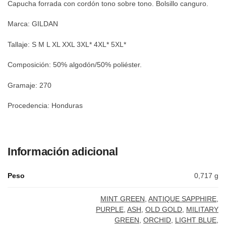
Capucha forrada con cordón tono sobre tono. Bolsillo canguro.
SPORT
Marca: GILDAN
GREY
Tallaje: S M L XL XXL 3XL* 4XL* 5XL*
ORCHID
Composición: 50% algodón/50% poliéster.
FLUO
Gramaje: 270
YELLOW
Procedencia: Honduras
LIGHT PINK
GRAPHITE
HEATHER
Información adicional
LIGHT BLUE
Peso
0,717 g
CHARCOAL
MINT GREEN
,
ANTIQUE SAPPHIRE
,
PURPLE
,
ASH
,
OLD GOLD
,
MILITARY
MINT
GREEN
,
ORCHID
,
LIGHT BLUE
,