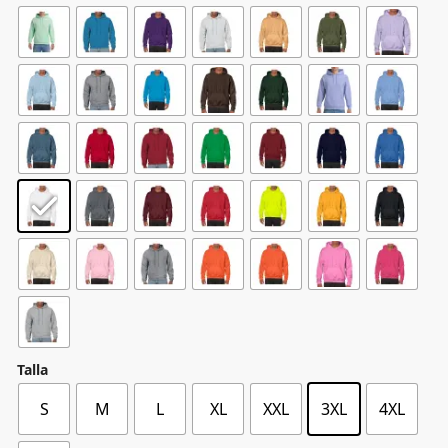
Talla
S
M
L
XL
XXL
3XL
4XL