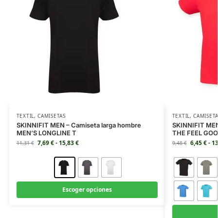
TEXTIL
,
CAMISETAS
TEXTIL
,
CAMISET
SKINNIFIT MEN – Camiseta larga hombre
SKINNIFIT MEN
MEN’S LONGLINE T
THE FEEL GOO
7,69
€
-
15,83
€
6,45
€
-
1
11,31
€
9,48
€
Escoger opciones