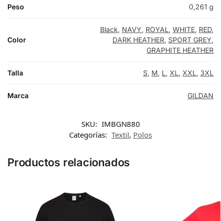
Peso
0,261 g
Black
,
NAVY
,
ROYAL
,
WHITE
,
RED
,
Color
DARK HEATHER
,
SPORT GREY
,
GRAPHITE HEATHER
Talla
S
,
M
,
L
,
XL
,
XXL
,
3XL
Marca
GILDAN
SKU:
IMBGN880
Categorías:
Textil
,
Polos
Productos relacionados