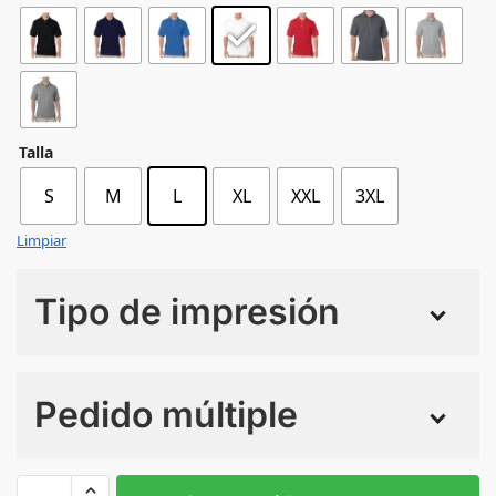
Talla
S
M
L
XL
XXL
3XL
Limpiar
Tipo de impresión
Numero de colores
Pedido múltiple
Sin Imprimir
1 tinta
2 tintas
Todo color
L
M
S
XL
XXL