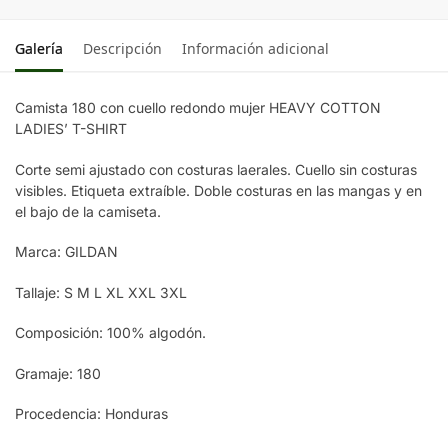
GRAPHITE
HEATHER
Galería
Descripción
Información adicional
MINT
GREEN
Camista 180 con cuello redondo mujer HEAVY COTTON
LADIES’ T-SHIRT
DARK
HEATHER
Corte semi ajustado con costuras laerales. Cuello sin costuras
visibles. Etiqueta extraíble. Doble costuras en las mangas y en
Black
el bajo de la camiseta.
HEATHER
Marca: GILDAN
SAPPHIRE
Tallaje: S M L XL XXL 3XL
NAVY
Composición: 100% algodón.
Gramaje: 180
Procedencia: Honduras