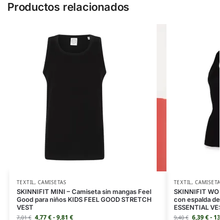
Productos relacionados
TEXTIL
,
CAMISETAS
TEXTIL
,
CAMISET
SKINNIFIT MINI – Camiseta sin mangas Feel
SKINNIFIT WOM
Good para niños KIDS FEEL GOOD STRETCH
con espalda d
VEST
ESSENTIAL VE
4,77
€
-
9,81
€
6,39
€
-
1
7,01
€
9,40
€