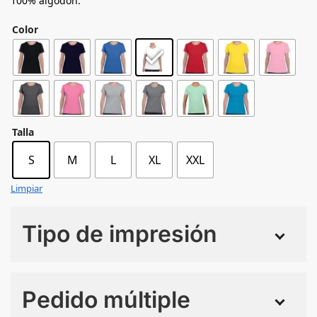
100% algodón.
Color
Talla
S
M
L
XL
XXL
Limpiar
Tipo de impresión
Numero de colores
Pedido múltiple