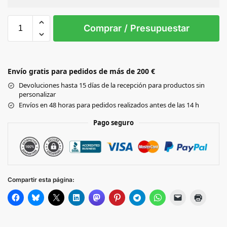
Sin Imprimir
1 tinta
2 tintas
Todo color
S
M
L
XL
XXL
Comprar / Presupuestar
WHITE
Envío gratis para pedidos de más de 200 €
RED
Devoluciones hasta 15 días de la recepción para productos sin
personalizar
DAISY
Envíos en 48 horas para pedidos realizados antes de las 14 h
Pago seguro
AZALEA
ROYAL
Compartir esta página:
SPORT
GREY
LIGHT
PINK