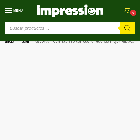
MENU
0
⚠️ Estamos en pruebas. Si algo falla, ¡Perdón!⚠️
Inicio
Textil
GILDAN – Camista 180 con cuello redondo mujer HEAVY COTTON LADIES’ T-SHIRT
/
/