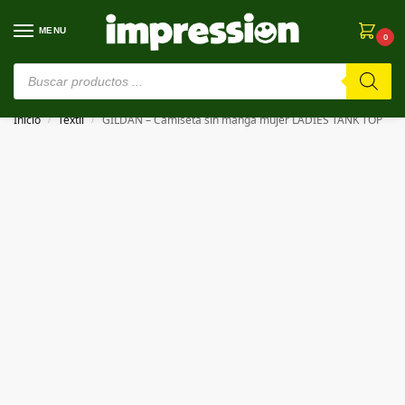
MENU
0
⚠️ Estamos en pruebas. Si algo falla, ¡Perdón!⚠️
Inicio
Textil
GILDAN – Camiseta sin manga mujer LADIES TANK TOP
/
/