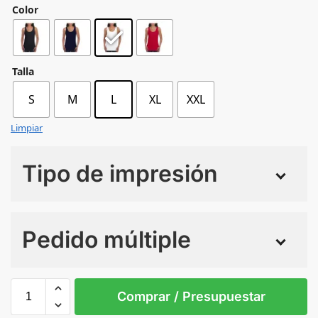
Color
Talla
S
M
L
XL
XXL
Limpiar
Tipo de impresión
Numero de colores
Pedido múltiple
Sin Imprimir
1 tinta
2 tintas
Todo color
L
M
S
XL
XXL
Comprar / Presupuestar