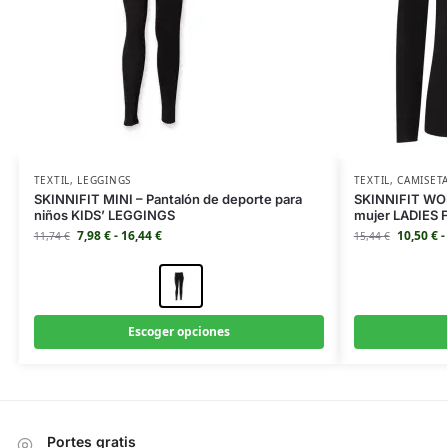
TEXTIL
,
LEGGINGS
TEXTIL
,
CAMISET
SKINNIFIT MINI – Pantalón de deporte para
SKINNIFIT WOM
niños KIDS’ LEGGINGS
mujer LADIES
7,98
€
-
16,44
€
10,50
€
-
11,74
€
15,44
€
Escoger opciones
Portes gratis