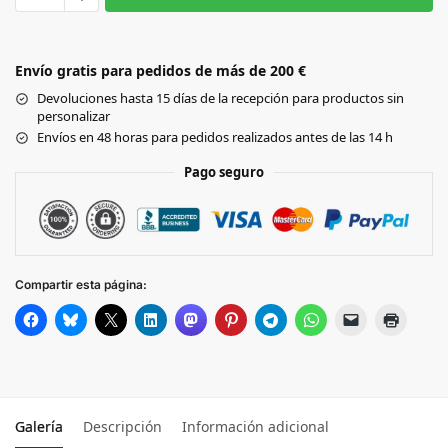
WHITE
SPORT
Envío gratis para pedidos de más de 200 €
DARK
Devoluciones hasta 15 días de la recepción para productos sin
NAVY
personalizar
Envíos en 48 horas para pedidos realizados antes de las 14 h
SPORT
ROYAL
Pago seguro
SPORT
GREY
SPORT
SCARLET
Compartir esta página:
RED
GRAPHITE
HEATHER
LAGOON
BLUE
Galería
Descripción
Información adicional