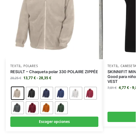
TEXTIL
,
POLARES
TEXTIL
,
CAMISET
RESULT – Chaqueta polar 330 POLAIRE ZIPPÉE
SKINNIFIT MINI
Good para niñ
13,77
€
-
28,35
€
20,25
€
VEST
4,77
€
-
9
7,01
€
Escoger opciones