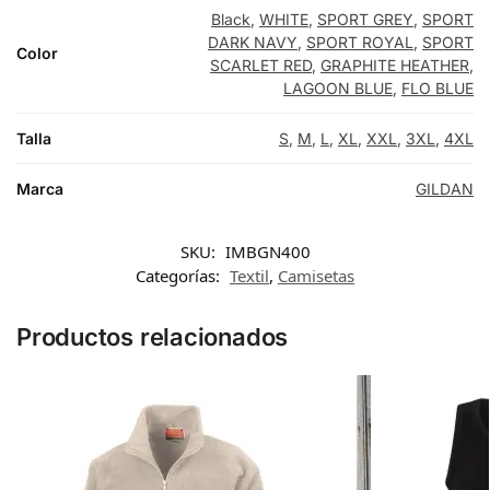
Black
,
WHITE
,
SPORT GREY
,
SPORT
DARK NAVY
,
SPORT ROYAL
,
SPORT
Color
SCARLET RED
,
GRAPHITE HEATHER
,
LAGOON BLUE
,
FLO BLUE
Talla
S
,
M
,
L
,
XL
,
XXL
,
3XL
,
4XL
Marca
GILDAN
SKU:
IMBGN400
Categorías:
Textil
,
Camisetas
Productos relacionados