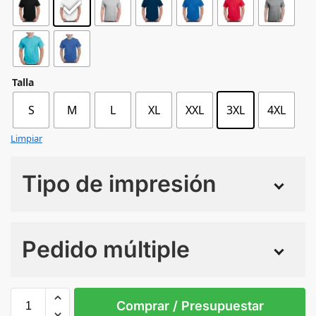
Talla
S
M
L
XL
XXL
3XL
4XL
Limpiar
Tipo de impresión
Numero de colores
Pedido múltiple
Sin Imprimir
1 tinta
2 tintas
Todo color
3XL
4XL
L
M
S
Comprar / Presupuestar