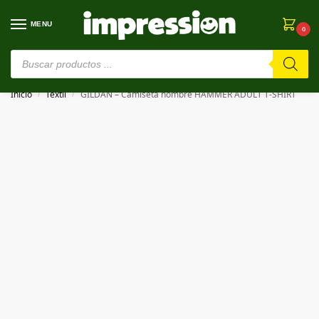
MENU
0
⚠️ Estamos en pruebas. Si algo falla, ¡Perdón!⚠️
Inicio
Textil
GILDAN – Camiseta hombre HAMMER ADULT T-SHIRT
/
/