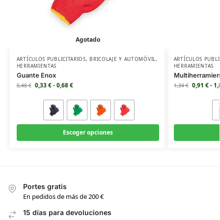
Agotado
ARTÍCULOS PUBLICITARIOS
,
BRICOLAJE Y AUTOMÓVIL
,
ARTÍCULOS PUBLI
HERRAMIENTAS
HERRAMIENTAS
Guante Enox
Multiherramien
0,33
€
-
0,68
€
0,91
€
-
1
0,48
€
1,34
€
Escoger opciones
Portes gratis
En pedidos de más de 200 €
15 días para devoluciones