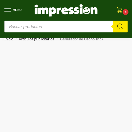
MENU
0
⚠️ Estamos en pruebas. Si algo falla, ¡Perdón!⚠️
Inicio
Artículos publicitarios
Generador de Ozono Trick
/
/