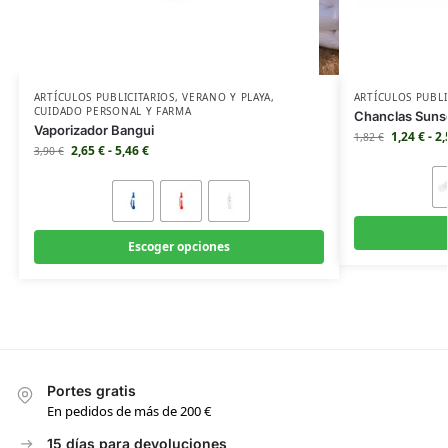
ARTÍCULOS PUBLICITARIOS
,
VERANO Y PLAYA
,
ARTÍCULOS PUBLI
CUIDADO PERSONAL Y FARMA
Chanclas Suns
Vaporizador Bangui
1,24
€
-
2
1,82
€
2,65
€
-
5,46
€
3,90
€
Escoger opciones
Portes gratis
En pedidos de más de 200 €
15 días para devoluciones