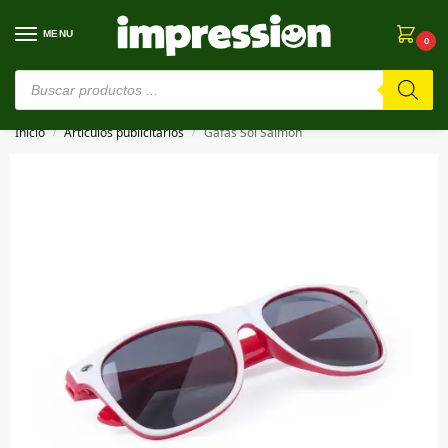
MENU
0
⚠️ Estamos en pruebas. Si algo falla, ¡Perdón!⚠️
Inicio
Artículos publicitarios
Gafas Sol Saimon
/
/