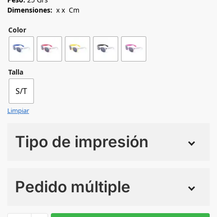
Dimensiones:
x x Cm
Color
Talla
S/T
Limpiar
Tipo de impresión
Numero de colores
Pedido múltiple
Sin Imprimir
1 tinta
2 tintas
Todo color