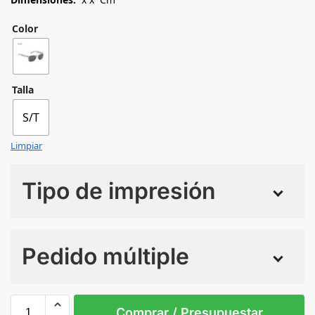
Color
Talla
S/T
Limpiar
Tipo de impresión
Numero de colores
Pedido múltiple
Sin Imprimir
1 tinta
2 tintas
Todo color
S/T
Comprar / Presupuestar