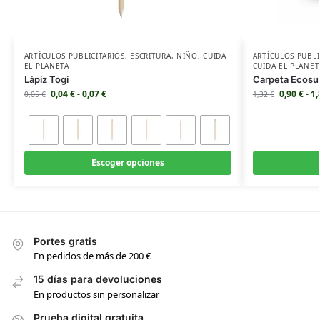
ARTÍCULOS PUBLICITARIOS
,
ESCRITURA
,
NIÑO
,
CUIDA
ARTÍCULOS PUBLI
EL PLANETA
CUIDA EL PLANET
Lápiz Togi
Carpeta Ecos
0,04
€
-
0,07
€
0,90
€
-
1
0,05
€
1,32
€
Escoger opciones
Portes gratis
En pedidos de más de 200 €
15 días para devoluciones
En productos sin personalizar
Prueba digital gratuita