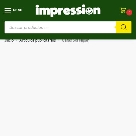
MENU
0
⚠️ Estamos en pruebas. Si algo falla, ¡Perdón!⚠️
Inicio
Artículos publicitarios
Gafas Sol Kilpan
/
/