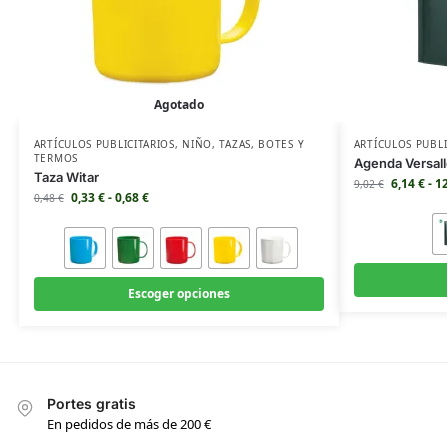
Agotado
ARTÍCULOS PUBLICITARIOS
,
NIÑO
,
TAZAS
,
BOTES Y
ARTÍCULOS PUBLI
TERMOS
Agenda Versall
Taza Witar
6,14
€
-
1
9,02
€
0,33
€
-
0,68
€
0,48
€
Escoger opciones
Portes gratis
En pedidos de más de 200 €