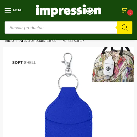
MENU
0
⚠️ Estamos en pruebas. Si algo falla, ¡Perdón!⚠️
Inicio
Artículos publicitarios
Funda Karlax
/
/