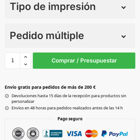
Tipo de impresión
Numero de colores
Pedido múltiple
Sin Imprimir
1 tinta
2 tintas
Todo color
Adulte
Enfant
Comprar / Presupuestar
MAROON
Envío gratis para pedidos de más de 200 €
BUCK
Devoluciones hasta 15 días de la recepción para productos sin
personalizar
Black
Envíos en 48 horas para pedidos realizados antes de las 14 h
Pago seguro
RED/RED