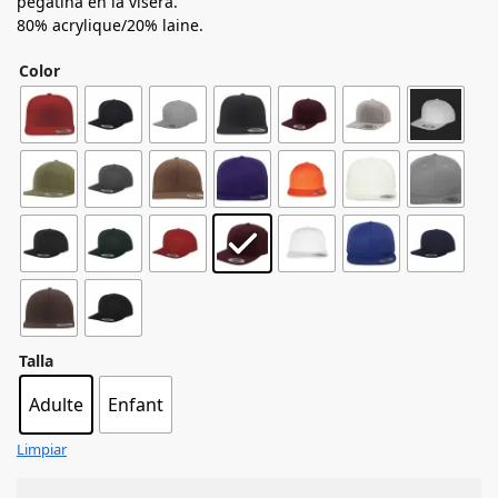
pegatina en la visera.
80% acrylique/20% laine.
Color
Talla
Adulte
Enfant
Limpiar