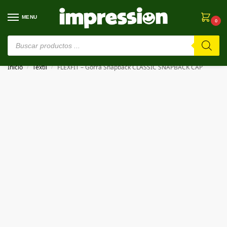
MENU
0
⚠️ Estamos en pruebas. Si algo falla, ¡Perdón!⚠️
Inicio
Textil
FLEXFIT – Gorra Snapback CLASSIC SNAPBACK CAP
/
/