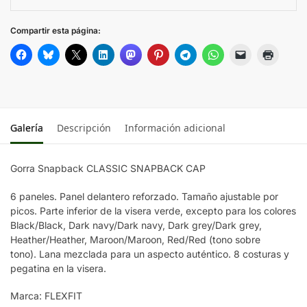
SPRUCE
Compartir esta página:
NAVY
DARK GREY/DARK GREY
HEATHER/HEATHER
Galería
Descripción
Información adicional
DARK GREY
Gorra Snapback CLASSIC SNAPBACK CAP
MAROON/MAROON
6 paneles. Panel delantero reforzado. Tamaño ajustable por
picos. Parte inferior de la visera verde, excepto para los colores
Black/Black, Dark navy/Dark navy, Dark grey/Dark grey,
DARK NAVY/DARK NAVY
Heather/Heather, Maroon/Maroon, Red/Red (tono sobre
tono). Lana mezclada para un aspecto auténtico. 8 costuras y
pegatina en la visera.
BLACK/BLACK
Marca: FLEXFIT