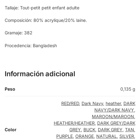
RED
Tallaje: Tout-petit petit enfant adulte
heather
Composición: 80% acrylique/20% laine.
Gramaje: 382
Dark Navy
Procedencia: Bangladesh
PURPLE
TAN
Información adicional
Brown
Peso
0,135 g
RED/RED
,
Dark Navy
,
heather
,
DARK
ROYAL
NAVY/DARK NAVY
,
MAROON/MAROON
,
HEATHER/HEATHER
,
DARK GREY/DARK
SILVER
Color
GREY
,
BUCK
,
DARK GREY
,
TAN
,
PURPLE
,
ORANGE
,
NATURAL
,
SILVER
,