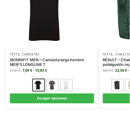
TEXTIL
,
CAMISETAS
TEXTIL
,
CHALECO
SKINNIFIT MEN – Camiseta larga hombre
RESULT – Chale
MEN’S LONGLINE T
polialgodón r
7,69
€
-
15,83
€
22,56
€
-
11,31
€
33,17
€
Escoger opciones