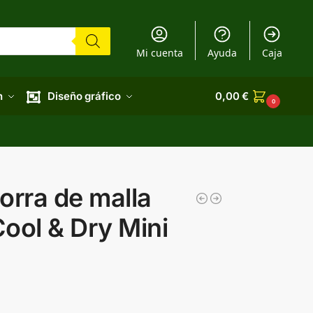
Mi cuenta
Ayuda
Caja
n
Diseño gráfico
0,00
€
0
orra de malla
ool & Dry Mini