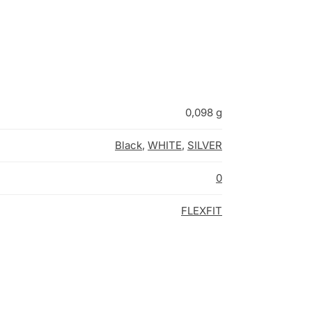
0,098 g
Black
,
WHITE
,
SILVER
0
FLEXFIT