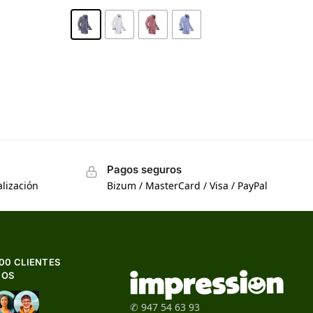
Pagos seguros
lización
Bizum / MasterCard / Visa / PayPal
500 CLIENTES
HOS
✆ 947 54 63 93