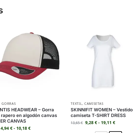
s
,
GORRAS
TEXTIL
,
CAMISETAS
NTIS HEADWEAR – Gorra
SKINNIFIT WOMEN – Vestido
o rapero en algodón canvas
camiseta T-SHIRT DRESS
ER CANVAS
9,28
€
-
19,11
€
13,65
€
4,94
€
-
10,18
€