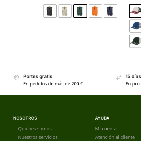
Portes gratis
15 día
En pedidos de más de 200 €
En prod
NOSOTROS
AYUDA
Quiénes somos
Mi cuenta
Nuestros servicios
Atención al cliente