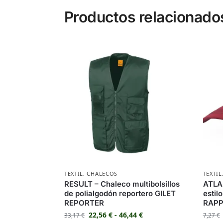
Productos relacionado
TEXTIL
,
CHALECOS
TEXTIL
RESULT – Chaleco multibolsillos
ATLA
de polialgodón reportero GILET
estil
REPORTER
RAPP
22,56
€
-
46,44
€
33,17
€
7,27
€