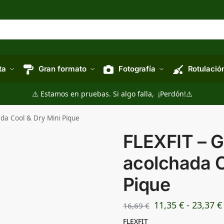
ta
Gran formato
Fotografía
Rotulació
⚠️ Estamos en pruebas. Si algo falla, ¡Perdón!⚠️
da Cool & Dry Mini Pique
FLEXFIT – G
acolchada C
Pique
11,35
€
-
23,37
€
16,69
€
FLEXFIT