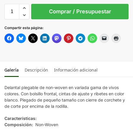
Sin Imprimir
1 tinta
2 tintas
Todo color
S/T
Comprar / Presupuestar
AZUL
Compartir esta página:
NARANJA
NEGRO
Galería
Descripción
Información adicional
ROJO
Delantal plegable de non-woven en variada gama de vivos
VERDE
colores. Con bolsillo frontal, cintas de ajuste y ribetes en color
blanco. Plegado de pequeño tamaño con cierre de corchete y
de corte por encima de la rodilla.
Características:
Composición:
Non-Woven