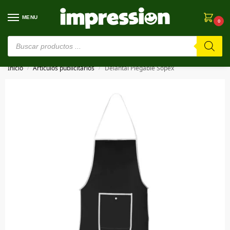
MENU
0
⚠️ Estamos en pruebas. Si algo falla, ¡Perdón!⚠️
Inicio
Artículos publicitarios
Delantal Plegable Sopex
/
/