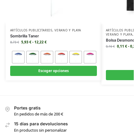
ARTÍCULOS PUBLICITARIOS
,
VERANO Y PLAYA
ARTÍCULOS PUBLI
VERANO Y PLAYA
Sombrilla Taner
Bolsa Desmon
5,93
€
-
12,22
€
8,73
€
0,11
€
-
0
0,16
€
Escoger opciones
Portes gratis
En pedidos de más de 200 €
15 días para devoluciones
En productos sin personalizar