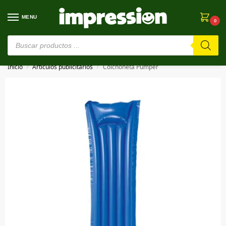
MENU
0
⚠️ Estamos en pruebas. Si algo falla, ¡Perdón!⚠️
Inicio
Artículos publicitarios
Colchoneta Pumper
/
/