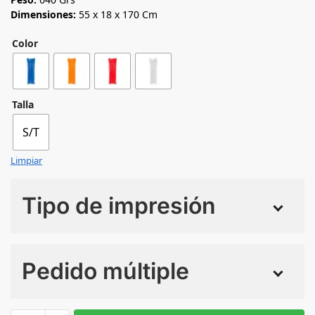
Dimensiones:
55 x 18 x 170 Cm
Color
Talla
S/T
Limpiar
Tipo de impresión
Numero de colores
Pedido múltiple
Sin Imprimir
1 tinta
2 tintas
Todo color