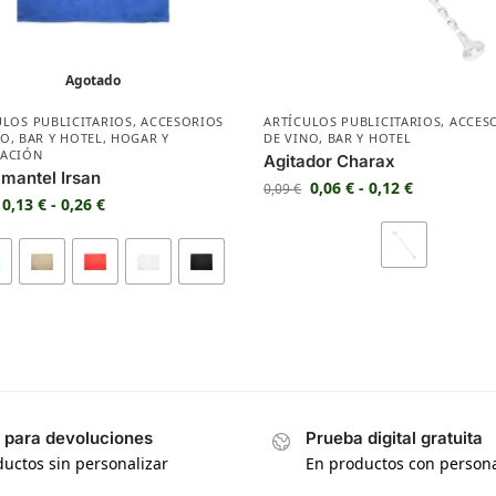
Agotado
ULOS PUBLICITARIOS
,
ACCESORIOS
ARTÍCULOS PUBLICITARIOS
,
ACCES
NO
,
BAR Y HOTEL
,
HOGAR Y
DE VINO
,
BAR Y HOTEL
ACIÓN
Agitador Charax
mantel Irsan
0,06
€
-
0,12
€
0,09
€
0,13
€
-
0,26
€
s para devoluciones
Prueba digital gratuita
uctos sin personalizar
En productos con persona