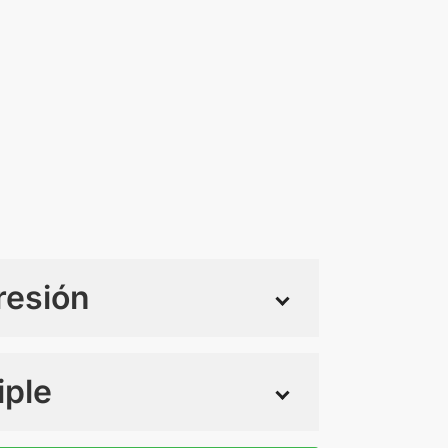
resión
iple
 tintas
Todo color