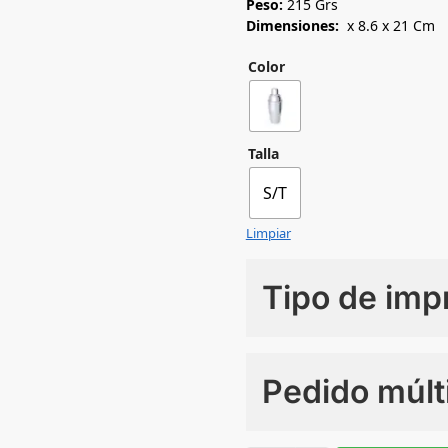
Peso:
215 Grs
Dimensiones:
x 8.6 x 21 Cm
Color
Talla
S/T
Limpiar
Tipo de imp
Numero de colores
Pedido múlt
Sin Imprimir
1 tinta
2