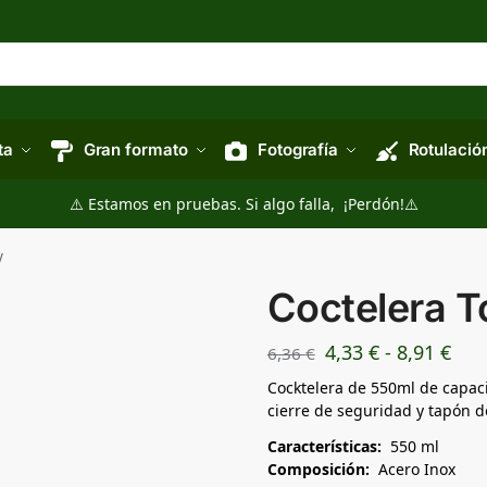
ta
Gran formato
Fotografía
Rotulació
⚠️ Estamos en pruebas. Si algo falla, ¡Perdón!⚠️
y
Coctelera 
4,33
€
-
8,91
€
6,36
€
Cocktelera de 550ml de capac
cierre de seguridad y tapón do
Características:
550 ml
Composición:
Acero Inox