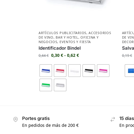
ARTÍCULOS PUBLICITARIOS
,
ACCESORIOS
ARTÍC
DE VINO
,
BAR Y HOTEL
,
OFICINA Y
DE VI
NEGOCIOS
,
EVENTOS Y FIESTA
DECOR
Identificador Bindel
Salva
0,30
€
-
0,62
€
0,44
€
0,19
€
Portes gratis
15 día
En pedidos de más de 200 €
En prod