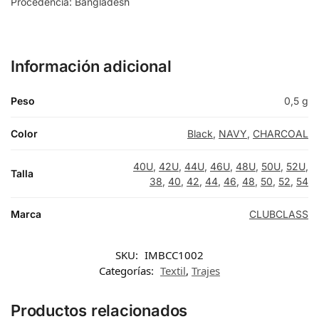
Procedencia: Bangladesh
Información adicional
Peso
0,5 g
Color
Black
,
NAVY
,
CHARCOAL
40U
,
42U
,
44U
,
46U
,
48U
,
50U
,
52U
,
Talla
38
,
40
,
42
,
44
,
46
,
48
,
50
,
52
,
54
Marca
CLUBCLASS
SKU:
IMBCC1002
Categorías:
Textil
,
Trajes
Productos relacionados