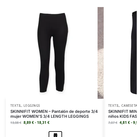
TEXTIL
,
LEGGINGS
TEXTIL
,
CAMISET
SKINNIFIT WOMEN – Pantalón de deporte 3/4
SKINNIFIT MINI
mujer WOMEN’S 3/4 LENGTH LEGGINGS
niños KIDS F
8,89
€
-
18,31
€
4,81
€
-
9
13,08
€
7,07
€