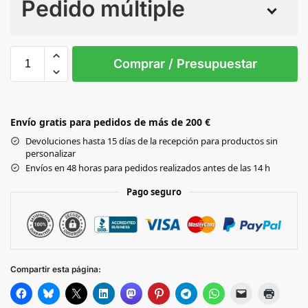
Pedido múltiple
Sin Imprimir
1 tinta
2 tintas
Todo color
38
40
42
44
46
Comprar / Presupuestar
Black
Envío gratis para pedidos de más de 200 €
CHARCOAL
Devoluciones hasta 15 días de la recepción para productos sin
personalizar
NAVY
Envíos en 48 horas para pedidos realizados antes de las 14 h
Pago seguro
Compartir esta página: