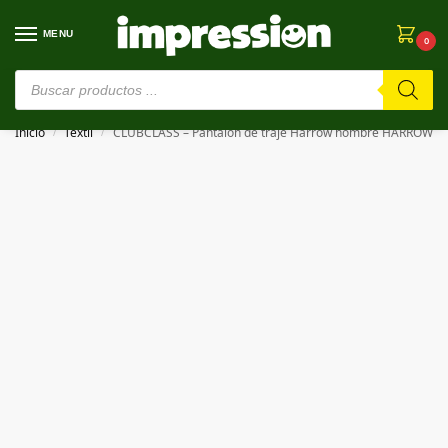
MENU
0
⚠️ Estamos en pruebas. Si algo falla, ¡Perdón!⚠️
Inicio
Textil
CLUBCLASS – Pantalón de traje Harrow hombre HARROW
/
/