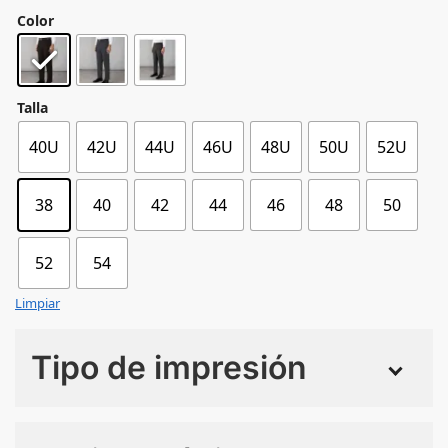
Color
Talla
40U
42U
44U
46U
48U
50U
52U
38
40
42
44
46
48
50
52
54
Limpiar
Tipo de impresión
Numero de colores