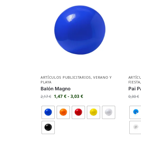
ARTÍCULOS PUBLICITARIOS
,
VERANO Y
ARTÍC
PLAYA
FIESTA
Balón Magno
Pai Pa
1,47
€
-
3,03
€
2,17
€
0,30
€