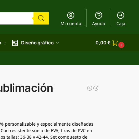
Mi cuenta
Ayuda
Caja
n
Diseño gráfico
0,00
€
0
ublimación
0% personalizable y especialmente diseñadas
Con resistente suela de EVA, tiras de PVC en
os tallas: 36-38 y 42-44. Set compuesto de