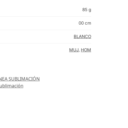
85 g
00 cm
BLANCO
MUJ
,
HOM
ÍNEA SUBLIMACIÓN
ublimación