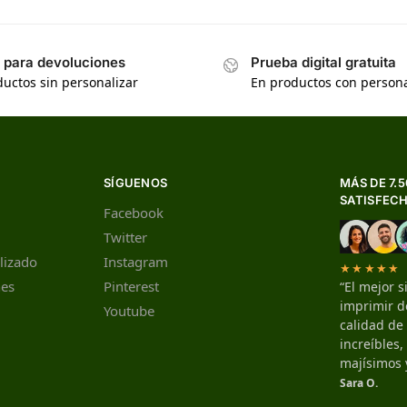
s para devoluciones
Prueba digital gratuita
uctos sin personalizar
En productos con persona
SÍGUENOS
MÁS DE 7.
SATISFEC
Facebook
Twitter
lizado
Instagram
★★★★★
nes
Pinterest
“El mejor s
imprimir de
Youtube
calidad de
increíbles
majísimos 
Sara O.