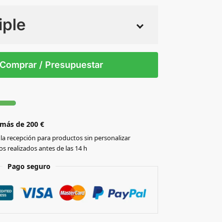
iple
 tintas
Todo color
OM
MUJ
Comprar / Presupuestar
 más de 200 €
la recepción para productos sin personalizar
s realizados antes de las 14 h
Pago seguro