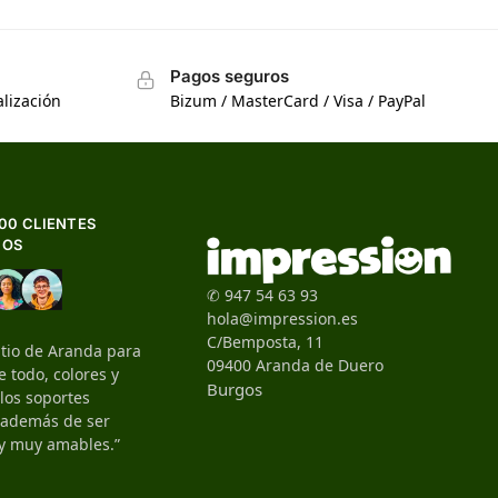
Pagos seguros
lización
Bizum / MasterCard / Visa / PayPal
500 CLIENTES
HOS
✆ 947 54 63 93
hola@impression.es
C/Bemposta, 11
itio de Aranda para
09400 Aranda de Duero
 todo, colores y
Burgos
 los soportes
, además de ser
y muy amables.”