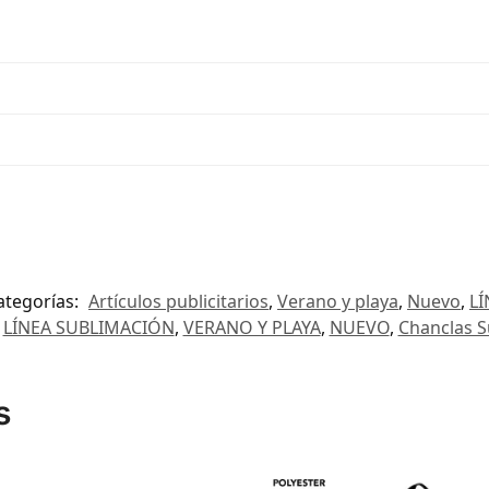
ategorías:
Artículos publicitarios
,
Verano y playa
,
Nuevo
,
L
LÍNEA SUBLIMACIÓN
,
VERANO Y PLAYA
,
NUEVO
,
Chanclas S
s