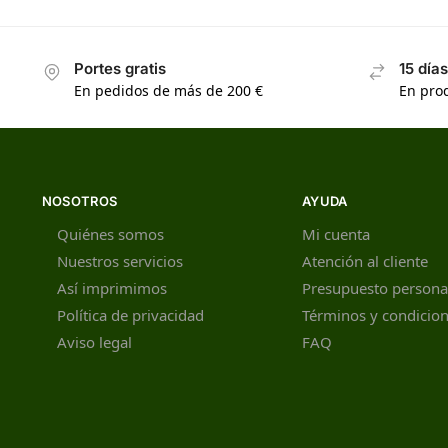
Portes gratis
15 día
En pedidos de más de 200 €
En prod
NOSOTROS
AYUDA
Quiénes somos
Mi cuenta
Nuestros servicios
Atención al cliente
Así imprimimos
Presupuesto persona
Política de privacidad
Términos y condicio
Aviso legal
FAQ