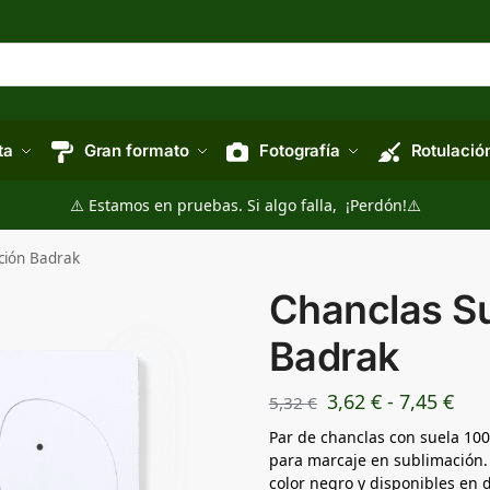
ta
Gran formato
Fotografía
Rotulació
⚠️ Estamos en pruebas. Si algo falla, ¡Perdón!⚠️
ción Badrak
Chanclas S
Badrak
3,62
€
-
7,45
€
5,32
€
Par de chanclas con suela 10
para marcaje en sublimación. 
color negro y disponibles en d