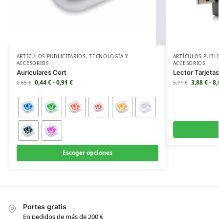
ARTÍCULOS PUBLICITARIOS
,
TECNOLOGÍA Y
ARTÍCULOS PUBLI
ACCESORIOS
ACCESORIOS
Auriculares Cort
Lector Tarjeta
0,44
€
-
0,91
€
3,88
€
-
8
0,65
€
5,71
€
Escoger opciones
Portes gratis
En pedidos de más de 200 €