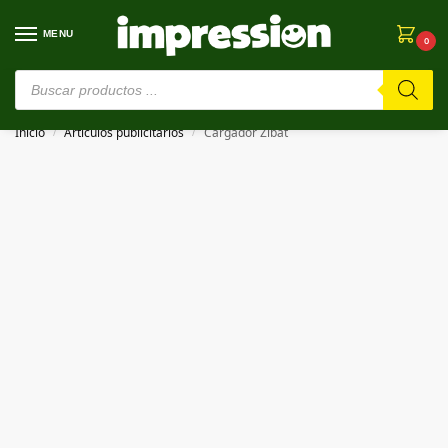
MENU
0
⚠️ Estamos en pruebas. Si algo falla, ¡Perdón!⚠️
Inicio
Artículos publicitarios
Cargador Zibat
/
/