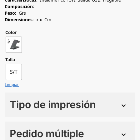
Composición:
Peso:
Grs
Dimensiones:
x x Cm
Color
Talla
S/T
Limpiar
Tipo de impresión
Numero de colores
Pedido múltiple