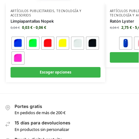
ARTÍCULOS PUBLICITARIOS
,
TECNOLOGÍA Y
ARTÍCULOS PUBLI
ACCESORIOS
TECNOLOGÍA Y A
Limpiapantallas Nopek
Ratón Lyster
0,03
€
-
0,06
€
2,75
€
-
5
0,04
€
4,04
€
Escoger opciones
Portes gratis
En pedidos de más de 200 €
15 días para devoluciones
En productos sin personalizar