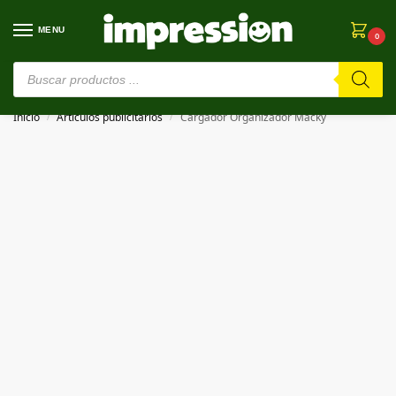
MENU
0
⚠️ Estamos en pruebas. Si algo falla, ¡Perdón!⚠️
Inicio
Artículos publicitarios
Cargador Organizador Macky
/
/