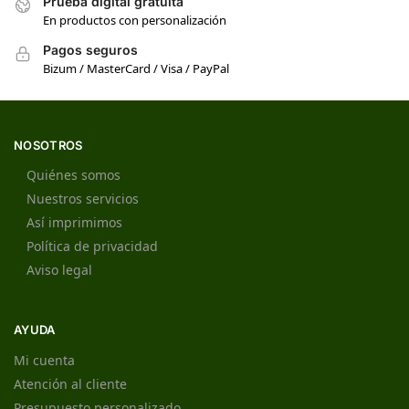
Prueba digital gratuita
En productos con personalización
Pagos seguros
Bizum / MasterCard / Visa / PayPal
NOSOTROS
Quiénes somos
Nuestros servicios
Así imprimimos
Política de privacidad
Aviso legal
AYUDA
Mi cuenta
Atención al cliente
Presupuesto personalizado