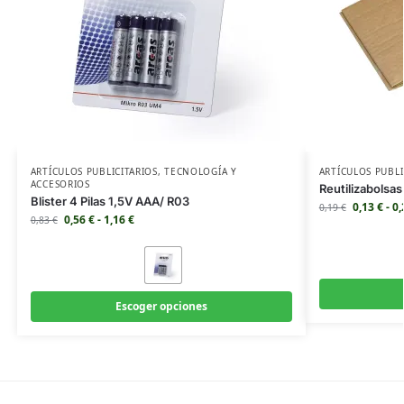
ARTÍCULOS PUBLICITARIOS
,
TECNOLOGÍA Y
ARTÍCULOS PUBLI
ACCESORIOS
Reutilizabolsas
Blister 4 Pilas 1,5V AAA/ R03
0,13
€
-
0
0,19
€
0,56
€
-
1,16
€
0,83
€
Escoger opciones