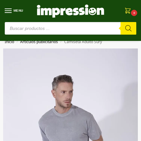
MENU
0
⚠️ Estamos en pruebas. Si algo falla, ¡Perdón!⚠️
Inicio
Artículos publicitarios
Camiseta Adulto Sury
/
/